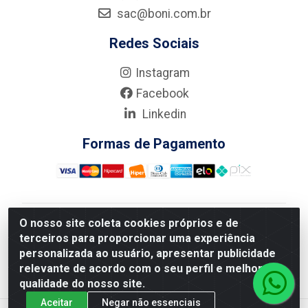
sac@boni.com.br
Redes Sociais
Instagram
Facebook
Linkedin
Formas de Pagamento
O nosso site coleta cookies próprios e de
Nova Boni Distribuidora de Material de Construção LTDA
terceiros para proporcionar uma experiência
- Rua Alice Tibiriçá, 330 - Vila Da Penha, Rio de
personalizada ao usuário, apresentar publicidade
Janeiro/RJ - CEP: 21.210-110 - CNPJ: 11.003.135/0001-
relevante de acordo com o seu perfil e melhorar a
27
qualidade do nosso site.
Aceitar
Negar não essenciais