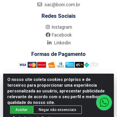
sac@boni.com.br
Redes Sociais
Instagram
Facebook
Linkedin
Formas de Pagamento
O nosso site coleta cookies próprios e de
terceiros para proporcionar uma experiência
Nova Boni Distribuidora de Material de Construção LTDA - Rua
personalizada ao usuário, apresentar publicidade
Alice Tibiriçá, 330 - Vila Da Penha, Rio de Janeiro/RJ - CEP:
relevante de acordo com o seu perfil e melhorar a
21.210-110 - CNPJ: 11.003.135/0001-27
qualidade do nosso site.
Aceitar
Negar não essenciais