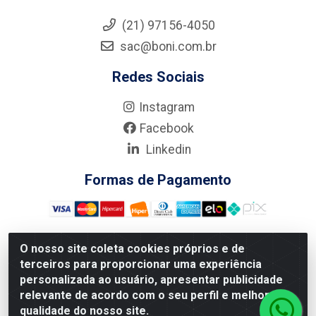
(21) 97156-4050
sac@boni.com.br
Redes Sociais
Instagram
Facebook
Linkedin
Formas de Pagamento
O nosso site coleta cookies próprios e de
terceiros para proporcionar uma experiência
Nova Boni Distribuidora de Material de Construção LTDA - Rua
personalizada ao usuário, apresentar publicidade
Alice Tibiriçá, 330 - Vila Da Penha, Rio de Janeiro/RJ - CEP:
relevante de acordo com o seu perfil e melhorar a
21.210-110 - CNPJ: 11.003.135/0001-27
qualidade do nosso site.