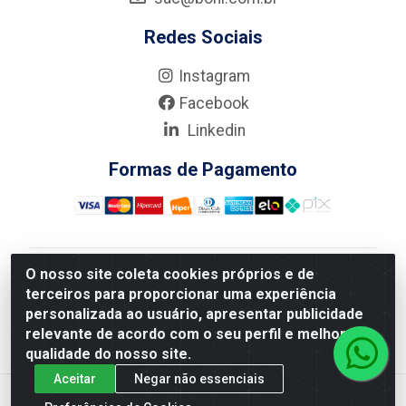
Redes Sociais
Instagram
Facebook
Linkedin
Formas de Pagamento
O nosso site coleta cookies próprios e de
Nova Boni Distribuidora de Material de Construção LTDA
terceiros para proporcionar uma experiência
- Rua Alice Tibiriçá, 330 - Vila Da Penha, Rio de
personalizada ao usuário, apresentar publicidade
Janeiro/RJ - CEP: 21.210-110 - CNPJ: 11.003.135/0001-
relevante de acordo com o seu perfil e melhorar a
27
qualidade do nosso site.
Aceitar
Negar não essenciais