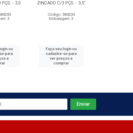
PÇS. - 3,0
ZINCADO C/3 PÇS. - 3,5''
ZINCADO C/3 PÇ
2,5''
584203
Código: 584204
Código: 584
em: 3
Embalagem: 3
Embalagem
login ou
Faça seu login ou
Faça seu log
se para
cadastre-se para
cadastre-se 
ços e
ver preços e
ver preços
rar
comprar
comprar