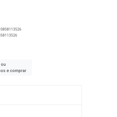
893858113526
3858113526
 ou
ços e comprar