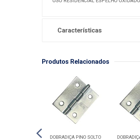
USO RESIDENCIAL ESPELHO OXIDAD
Características
Produtos Relacionados
IÇA PINO SOLTO
DOBRADIÇA PINO SOLTO
DOBRADIÇ