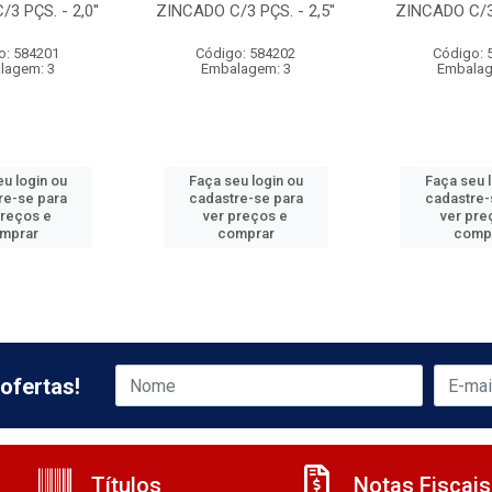
3 PÇS. - 2,0''
ZINCADO C/3 PÇS. - 2,5''
ZINCADO C/3 
o: 584201
Código: 584202
Código: 
lagem: 3
Embalagem: 3
Embalag
u login ou
Faça seu login ou
Faça seu 
re-se para
cadastre-se para
cadastre-
preços e
ver preços e
ver pre
mprar
comprar
comp
ofertas!
Títulos
Notas Fiscais