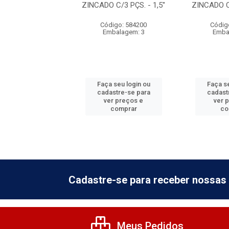
 C/3 PÇS. - 3 X
ZINCADO C/3 PÇS. - 1,5''
ZINCADO C/
2,5''
Código: 584200
Códig
digo: 584205
Embalagem: 3
Emba
balagem: 3
 seu login ou
Faça seu login ou
Faça se
astre-se para
cadastre-se para
cadast
er preços e
ver preços e
ver 
comprar
comprar
co
Cadastre-se para receber nossas 
Meus Pedidos