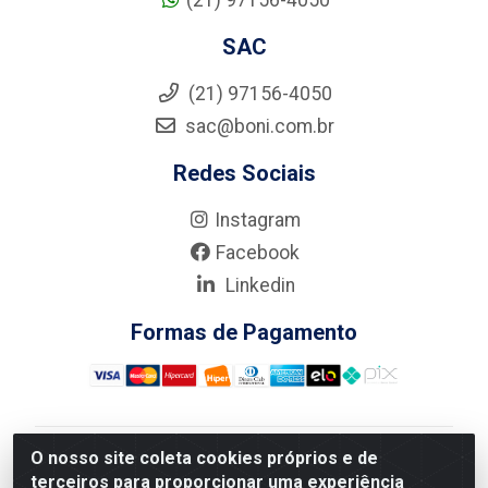
(21) 97156-4050
SAC
(21) 97156-4050
sac@boni.com.br
Redes Sociais
Instagram
Facebook
Linkedin
Formas de Pagamento
O nosso site coleta cookies próprios e de
Nova Boni Distribuidora de Material de Construção LTDA
terceiros para proporcionar uma experiência
- Rua Alice Tibiriçá, 330 - Vila Da Penha, Rio de