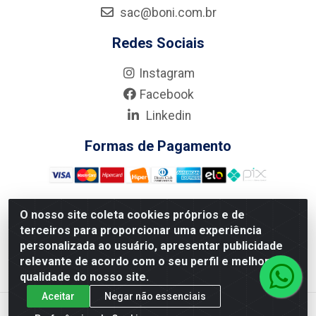
sac@boni.com.br
Redes Sociais
Instagram
Facebook
Linkedin
Formas de Pagamento
O nosso site coleta cookies próprios e de
terceiros para proporcionar uma experiência
Nova Boni Distribuidora de Material de Construção LTDA - Rua
personalizada ao usuário, apresentar publicidade
Alice Tibiriçá, 330 - Vila Da Penha, Rio de Janeiro/RJ - CEP:
relevante de acordo com o seu perfil e melhorar a
21.210-110 - CNPJ: 11.003.135/0001-27
qualidade do nosso site.
Aceitar
Negar não essenciais