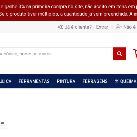
ganhe 3% na primeira compra no site, não aceito em itens em 
 o produto tiver múltiplos, a quantidade já vem preenchida. A 
|
Já é cliente? - Entrar
Não é 
ULICA
FERRAMENTAS
PINTURA
FERRAGENS
QUEIMA