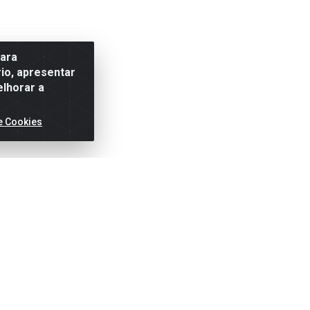
para
io, apresentar
elhorar a
e Cookies