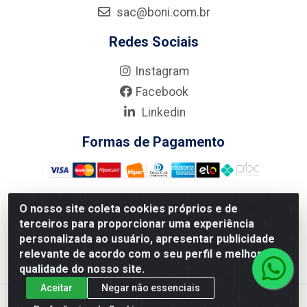
sac@boni.com.br
Redes Sociais
Instagram
Facebook
Linkedin
Formas de Pagamento
O nosso site coleta cookies próprios e de
terceiros para proporcionar uma experiência
Nova Boni Distribuidora de Material de Construção LTDA - Rua
personalizada ao usuário, apresentar publicidade
Alice Tibiriçá, 330 - Vila Da Penha, Rio de Janeiro/RJ - CEP:
relevante de acordo com o seu perfil e melhorar a
21.210-110 - CNPJ: 11.003.135/0001-27
qualidade do nosso site.
Aceitar
Negar não essenciais