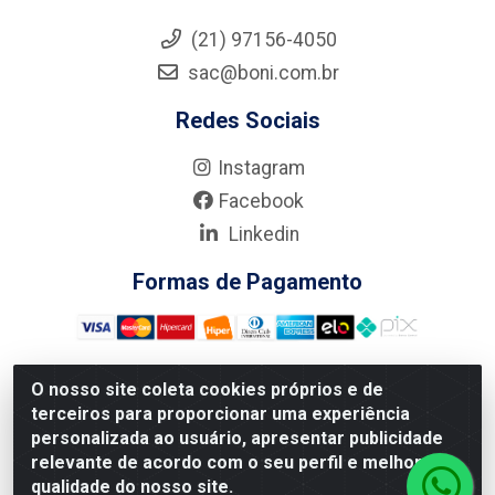
(21) 97156-4050
sac@boni.com.br
Redes Sociais
Instagram
Facebook
Linkedin
Formas de Pagamento
O nosso site coleta cookies próprios e de
terceiros para proporcionar uma experiência
Nova Boni Distribuidora de Material de Construção LTDA - Rua
personalizada ao usuário, apresentar publicidade
Alice Tibiriçá, 330 - Vila Da Penha, Rio de Janeiro/RJ - CEP:
relevante de acordo com o seu perfil e melhorar a
21.210-110 - CNPJ: 11.003.135/0001-27
qualidade do nosso site.