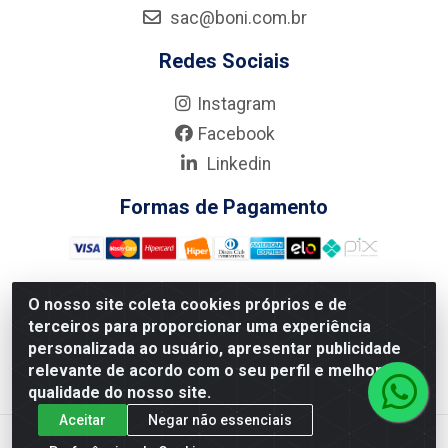
sac@boni.com.br
Redes Sociais
Instagram
Facebook
Linkedin
Formas de Pagamento
O nosso site coleta cookies próprios e de
terceiros para proporcionar uma experiência
Nova Boni Distribuidora de Material de Construção LTDA - Rua
personalizada ao usuário, apresentar publicidade
Alice Tibiriçá, 330 - Vila Da Penha, Rio de Janeiro/RJ - CEP:
relevante de acordo com o seu perfil e melhorar a
21.210-110 - CNPJ: 11.003.135/0001-27
qualidade do nosso site.
Aceitar
Negar não essenciais