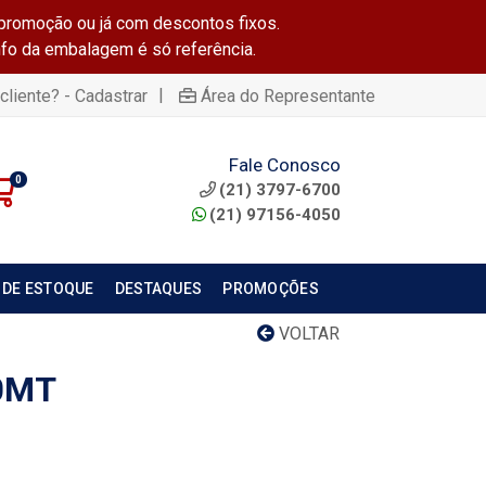
promoção ou já com descontos fixos.
info da embalagem é só referência.
|
cliente? - Cadastrar
Área do Representante
Fale Conosco
0
(21) 3797-6700
(21) 97156-4050
 DE ESTOQUE
DESTAQUES
PROMOÇÕES
VOLTAR
0MT