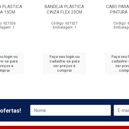
A PLASTICA
BANDEJA PLASTICA
CABO PARA
ZA 15CM
CINZA FLEX 23CM
PINTURA 
o: 621526
Código: 621527
Código: 
lagem: 1
Embalagem: 1
Embalag
u login ou
Faça seu login ou
Faça seu 
re-se para
cadastre-se para
cadastre-
preços e
ver preços e
ver pre
mprar
comprar
comp
ofertas!