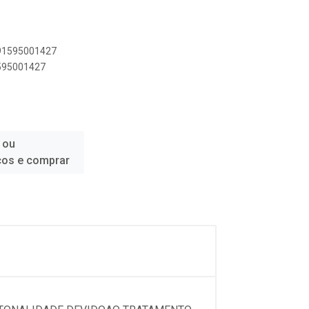
891595001427
1595001427
 ou
ços e comprar