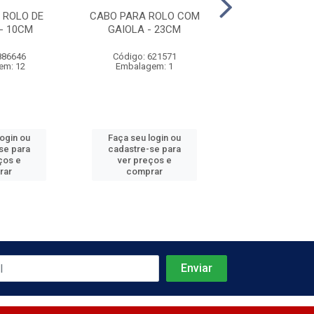
 ROLO DE
CABO PARA ROLO COM
EXTENSOR 
- 10CM
GAIOLA - 23CM
886646
Código: 621571
Código: 621
em: 12
Embalagem: 1
Embalagem
login ou
Faça seu login ou
Faça seu log
se para
cadastre-se para
cadastre-se 
ços e
ver preços e
ver preços
rar
comprar
comprar