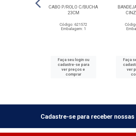
ENSOR - 2M
CABO P/ROLO C/BUCHA
BANDEJ
23CM
CIN
digo: 621537
Código: 621572
Códig
balagem: 1
Embalagem: 1
Emba
 seu login ou
Faça seu login ou
Faça se
astre-se para
cadastre-se para
cadast
er preços e
ver preços e
ver 
comprar
comprar
co
Cadastre-se para receber nossas 