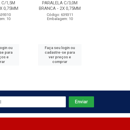
 C/1,5M
PARALELA C/3,0M
PARALELA C
X 0,75MM
BRANCA - 2X 0,75MM
BRANCA - 2X 
639310
Código: 639311
Código: 639
em: 10
Embalagem: 10
Embalagem:
login ou
Faça seu login ou
Faça seu log
se para
cadastre-se para
cadastre-se 
ços e
ver preços e
ver preços
rar
comprar
comprar