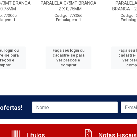
C/3MT BRANCA
PARALELA C/5MT BRANCA
PARALELA
X 0,75MM
- 2 X 0,75MM
BRANCA - 2
o: 773065
Código: 773066
Código: 
lagem: 1
Embalagem: 1
Embalag
u login ou
Faça seu login ou
Faça seu 
re-se para
cadastre-se para
cadastre-
preços e
ver preços e
ver pre
mprar
comprar
comp
ofertas!
Títulos
Notas Fiscais