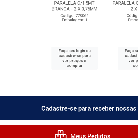
LELA C/5,0M
PARALELA C/1,5MT
PARALELA 
A - 2X 0,75MM
BRANCA - 2 X 0,75MM
- 2 
digo: 639312
Código: 773064
Códig
balagem: 10
Embalagem: 1
Emba
 seu login ou
Faça seu login ou
Faça se
astre-se para
cadastre-se para
cadast
er preços e
ver preços e
ver 
comprar
comprar
co
Cadastre-se para receber nossas 
Meus Pedidos