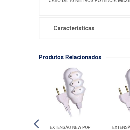
CABO DE 10 METROS POTENCIA MAXIMA
Características
Produtos Relacionados
NSÃO BIPOLAR
EXTENSÃO NEW POP
EXTENSÃ