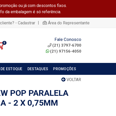
promoção ou já com descontos fixos.
info da embalagem é só referência.
|
cliente? - Cadastrar
Área do Representante
Fale Conosco
0
(21) 3797-6700
(21) 97156-4050
 DE ESTOQUE
DESTAQUES
PROMOÇÕES
VOLTAR
W POP PARALELA
 - 2 X 0,75MM