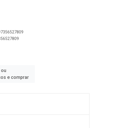
897356527809
7356527809
 ou
ços e comprar