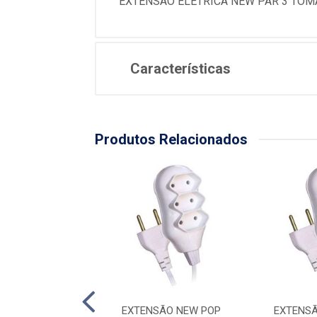
EXTENSAO ELETRICA NEW PAR 3 TOM
Características
Produtos Relacionados
NSÃO BIPOLAR
EXTENSÃO NEW POP
EXTENSÃ