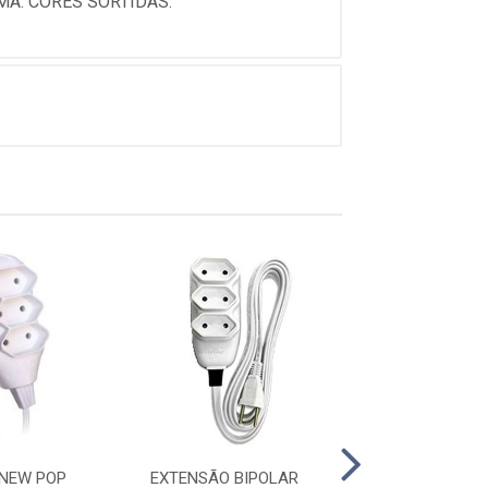
MA. CORES SORTIDAS.
NEW POP
EXTENSÃO BIPOLAR
EXTENSÃO BI