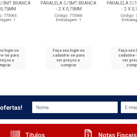
C/3MT BRANCA
PARALELA C/5MT BRANCA
PARALELA C/
X 0,75MM
- 2 X 0,75MM
- 2 X 0
o: 773065
Código: 773066
Código: 
lagem: 1
Embalagem: 1
Embalag
u login ou
Faça seu login ou
Faça seu 
re-se para
cadastre-se para
cadastre-
preços e
ver preços e
ver pre
mprar
comprar
comp
ofertas!
Títulos
Notas Fiscais