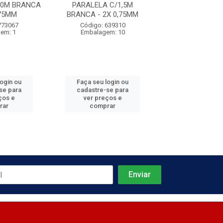
10M BRANCA
PARALELA C/1,5M
PARALELA C
,75MM
BRANCA - 2X 0,75MM
BRANCA - 2X 
773067
Código: 639310
Código: 639
em: 1
Embalagem: 10
Embalagem:
login ou
Faça seu login ou
Faça seu log
se para
cadastre-se para
cadastre-se 
ços e
ver preços e
ver preços
rar
comprar
comprar