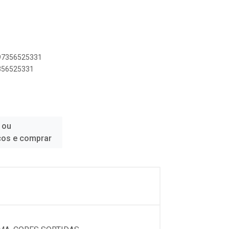
897356525331
7356525331
 ou
ços e comprar