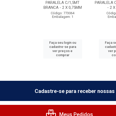
LELA C/3,0M
PARALELA C/1,5MT
PARALELA 
A - 2X 0,75MM
BRANCA - 2 X 0,75MM
- 2 
digo: 639311
Código: 773064
Códig
balagem: 10
Embalagem: 1
Emba
 seu login ou
Faça seu login ou
Faça se
astre-se para
cadastre-se para
cadast
er preços e
ver preços e
ver 
comprar
comprar
co
Cadastre-se para receber nossas 
Meus Pedidos