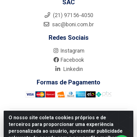
SAC
(21) 97156-4050
sac@boni.com.br
Redes Sociais
Instagram
Facebook
Linkedin
Formas de Pagamento
O nosso site coleta cookies próprios e de
Nova Boni Distribuidora de Material de Construção LTDA
terceiros para proporcionar uma experiência
- Rua Alice Tibiriçá, 330 - Vila Da Penha, Rio de
personalizada ao usuário, apresentar publicidade
Janeiro/RJ - CEP: 21.210-110 - CNPJ: 11.003.135/0001-