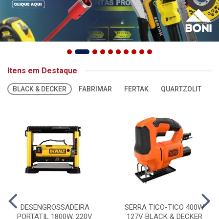
Itens em Destaque
BLACK & DECKER
FABRIMAR
FERTAK
QUARTZOLIT
S
DESENGROSSADEIRA
SERRA TICO-TICO 400W
PORTATIL 1800W, 220V
127V BLACK & DECKER