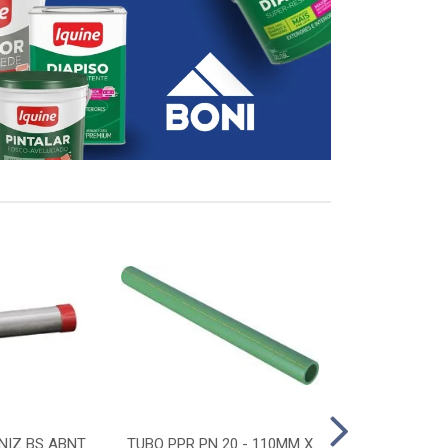
NIZ BS ABNT
TUBO PPR PN 20 - 110MM X
CONECTOR D