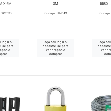
M X 6M
3M
5580 L
: 202525
Código: 884519
Código:
 login ou
Faça seu login ou
Faça seu
e-se para
cadastre-se para
cadastre
reços e
ver preços e
ver pr
prar
comprar
com