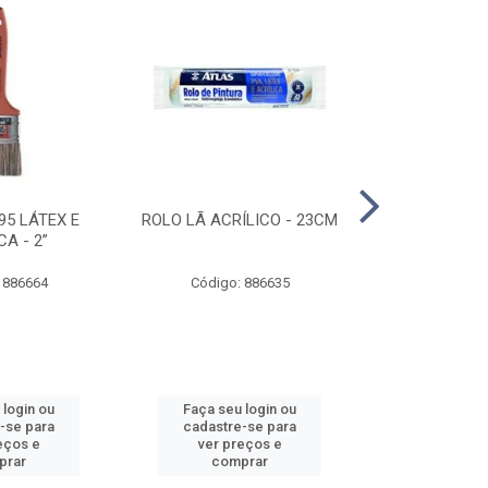
95 LÁTEX E
ROLO LÃ ACRÍLICO - 23CM
ROLO DE 
CA - 2”
ANTIRESPIN
 886664
Código: 886635
Código:
 login ou
Faça seu login ou
Faça seu 
-se para
cadastre-se para
cadastre
eços e
ver preços e
ver pr
prar
comprar
comp