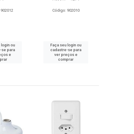
 902012
Código: 902010
Código:
 login ou
Faça seu login ou
Faça seu 
-se para
cadastre-se para
cadastre
eços e
ver preços e
ver pr
prar
comprar
comp