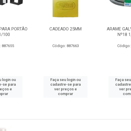
PARA PORTÃO
CADEADO 25MM
ARAME GAL
1/100
Nº18 
: 887655
Código: 887663
Código:
 login ou
Faça seu login ou
Faça seu
e-se para
cadastre-se para
cadastre
reços e
ver preços e
ver pr
prar
comprar
com