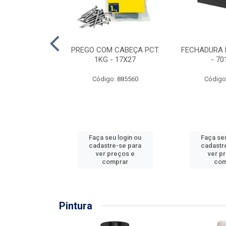
EIRA COPO
PREGO COM CABEÇA PCT.
FECHADURA 
ZADA 3/4''
1KG - 17X27
- 70
: 860036
Código: 885560
Código
u login ou
Faça seu login ou
Faça seu
e-se para
cadastre-se para
cadastr
reços e
ver preços e
ver p
mprar
comprar
com
Pintura