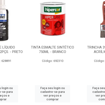
 LÍQUIDO
TINTA ESMALTE SINTÉTICO
TRINCHA 3
2PÇS. - PRETO
750ML - BRANCO
ACRÍLI
: 628891
Código: 692310
Código:
 login ou
Faça seu login ou
Faça seu
e-se para
cadastre-se para
cadastre
reços e
ver preços e
ver pr
prar
comprar
com