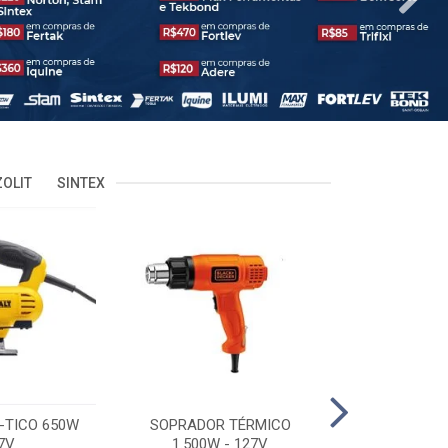
OLIT
SINTEX
-TICO 650W
SOPRADOR TÉRMICO
POLITRIZ 5'
7V
1.500W - 127V
C/MALA 