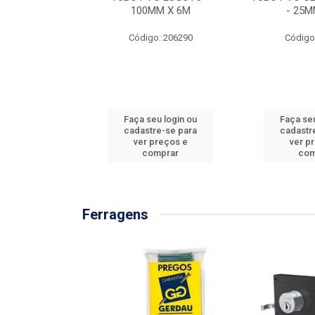
/3M
100MM X 6M
- 25M
: 897576
Código: 206290
Código
u login ou
Faça seu login ou
Faça seu
e-se para
cadastre-se para
cadastr
reços e
ver preços e
ver p
mprar
comprar
com
Ferragens