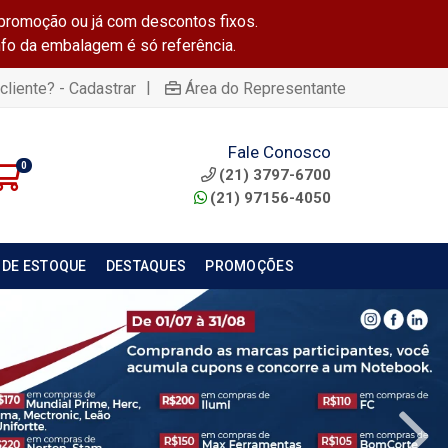
promoção ou já com descontos fixos.
info da embalagem é só referência.
|
cliente? - Cadastrar
Área do Representante
Fale Conosco
0
(21) 3797-6700
(21) 97156-4050
 DE ESTOQUE
DESTAQUES
PROMOÇÕES