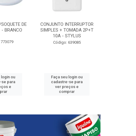
/SOQUETE DE
CONJUNTO INTERRUPTOR
ELETRODUTO P
 - BRANCO
SIMPLES + TOMADA 2P+T
3/4” - 25
10A - STYLUS
 773079
Código:
Código: 639085
 login ou
Faça seu login ou
Faça seu 
-se para
cadastre-se para
cadastre
eços e
ver preços e
ver pr
prar
comprar
comp