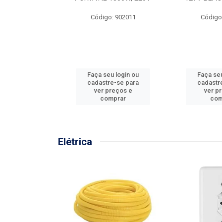
57MM
Código: 902011
Código
: 902001
u login ou
Faça seu login ou
Faça seu
e-se para
cadastre-se para
cadastr
reços e
ver preços e
ver p
mprar
comprar
com
Elétrica