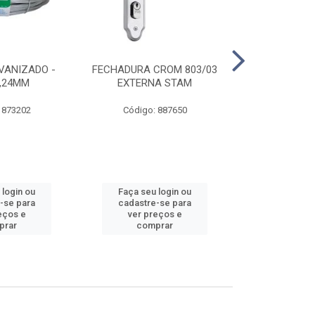
VANIZADO -
FECHADURA CROM 803/03
ABRAÇADE
1,24MM
EXTERNA STAM
GALVANIZA
 873202
Código: 887650
Código:
 login ou
Faça seu login ou
Faça seu 
-se para
cadastre-se para
cadastre
eços e
ver preços e
ver pr
prar
comprar
comp