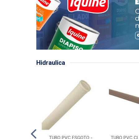
Hidraulica
LHA PLUVIAL
TUBO PVC ESGOTO -
TUBO PVC CL