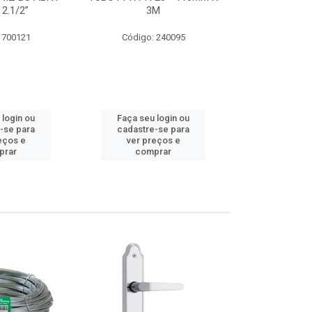
 2.1/2”
3M
SUPER CPVC 
 700121
Código: 240095
Código:
 login ou
Faça seu login ou
Faça seu 
-se para
cadastre-se para
cadastre
eços e
ver preços e
ver pr
prar
comprar
comp