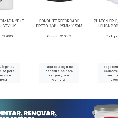
TOMADA 2P+T
CONDUÍTE REFORÇADO
PLAFONIER C
 - STYLUS
PRETO 3/4” - 25MM X 50M
LOUÇA POP
: 639090
Código: 910002
Código:
 login ou
Faça seu login ou
Faça seu
e-se para
cadastre-se para
cadastre
reços e
ver preços e
ver pr
prar
comprar
com