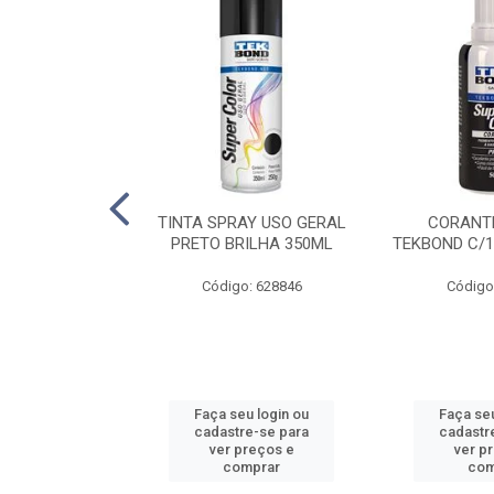
E PINTURA
TINTA SPRAY USO GERAL
CORANTE
INGO - 23CM
PRETO BRILHA 350ML
TEKBOND C/1
: 886636
Código: 628846
Código
u login ou
Faça seu login ou
Faça seu
e-se para
cadastre-se para
cadastr
reços e
ver preços e
ver p
mprar
comprar
com