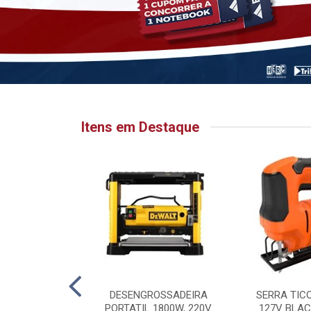
Itens em Destaque
HATA PARA
DESENGROSSADEIRA
SERRA TIC
 6.1/8” X 1”
PORTATIL 1800W, 220V
127V BLAC