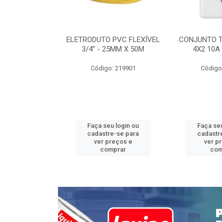
INTERRUPTOR
ELETRODUTO PVC FLEXÍVEL
CONJUNTO 
 TOMADA 2P+T
3/4” - 25MM X 50M
4X2 10A
 STYLUS
Código: 219901
Código
: 639085
u login ou
Faça seu login ou
Faça seu
e-se para
cadastre-se para
cadastr
reços e
ver preços e
ver p
mprar
comprar
com