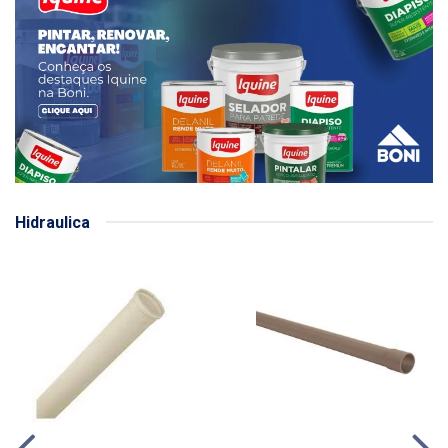
Hidraulica
TUBO PVC ESGOTO - 100MM
TUBO PVC CL 15 SOLDÁVEL
X 6M
- 25MM X 6M