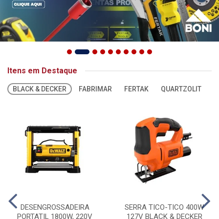
Itens em Destaque
BLACK & DECKER
FABRIMAR
FERTAK
QUARTZOLIT
S
DESENGROSSADEIRA
SERRA TICO-TICO 400W
PORTATIL 1800W, 220V
127V BLACK & DECKER