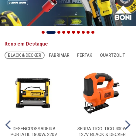
Itens em Destaque
BLACK & DECKER
FABRIMAR
FERTAK
QUARTZOLIT
S
DESENGROSSADEIRA
SERRA TICO-TICO 400W
PORTATIL 1800W, 220V
127V BLACK & DECKER