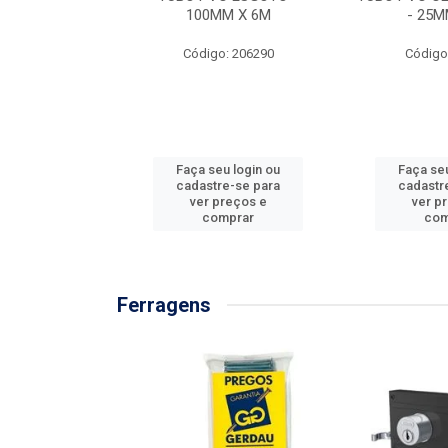
/3M
100MM X 6M
- 25M
: 897576
Código: 206290
Código
u login ou
Faça seu login ou
Faça seu
e-se para
cadastre-se para
cadastr
reços e
ver preços e
ver p
mprar
comprar
com
Ferragens