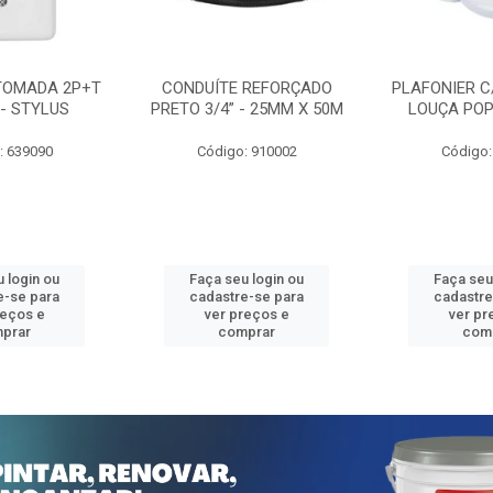
TOMADA 2P+T
CONDUÍTE REFORÇADO
PLAFONIER C
 - STYLUS
PRETO 3/4” - 25MM X 50M
LOUÇA POP
: 639090
Código: 910002
Código:
 login ou
Faça seu login ou
Faça seu
e-se para
cadastre-se para
cadastre
reços e
ver preços e
ver pr
prar
comprar
com