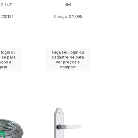
 2.1/2”
3M
SUPER CPVC 
 700121
Código: 240095
Código:
 login ou
Faça seu login ou
Faça seu 
-se para
cadastre-se para
cadastre
eços e
ver preços e
ver pr
prar
comprar
comp