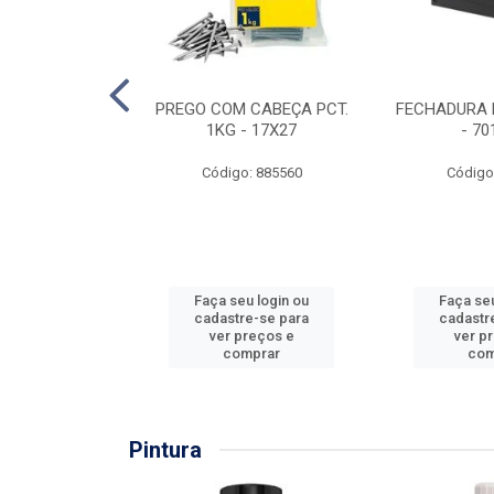
EIRA COPO
PREGO COM CABEÇA PCT.
FECHADURA 
ZADA 3/4''
1KG - 17X27
- 70
: 860036
Código: 885560
Código
u login ou
Faça seu login ou
Faça seu
e-se para
cadastre-se para
cadastr
reços e
ver preços e
ver p
mprar
comprar
com
Pintura