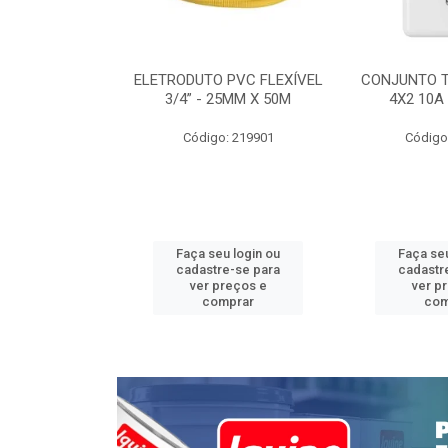
INTERRUPTOR
ELETRODUTO PVC FLEXÍVEL
CONJUNTO 
 TOMADA 2P+T
3/4” - 25MM X 50M
4X2 10A
 STYLUS
Código: 219901
Código
: 639085
u login ou
Faça seu login ou
Faça seu
e-se para
cadastre-se para
cadastr
reços e
ver preços e
ver p
mprar
comprar
com