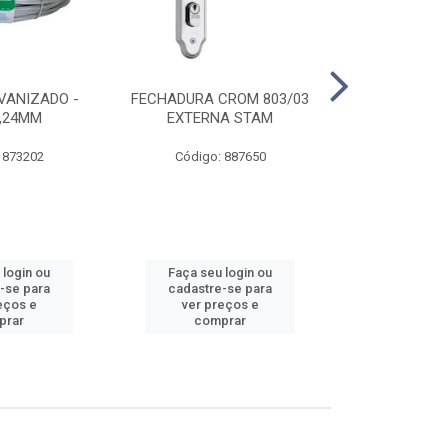
VANIZADO -
FECHADURA CROM 803/03
ABRAÇADE
1,24MM
EXTERNA STAM
GALVANIZA
 873202
Código: 887650
Código:
 login ou
Faça seu login ou
Faça seu 
-se para
cadastre-se para
cadastre
eços e
ver preços e
ver pr
prar
comprar
comp