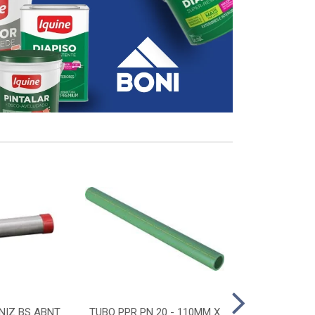
NIZ BS ABNT
TUBO PPR PN 20 - 110MM X
CONECTOR D