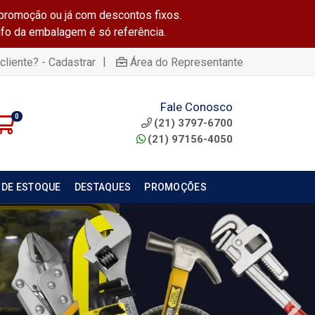
promoção ou já com descontos fixos.
info da embalagem é só referência.
|
cliente? - Cadastrar
Área do Representante
Fale Conosco
0
(21) 3797-6700
(21) 97156-4050
 DE ESTOQUE
DESTAQUES
PROMOÇÕES