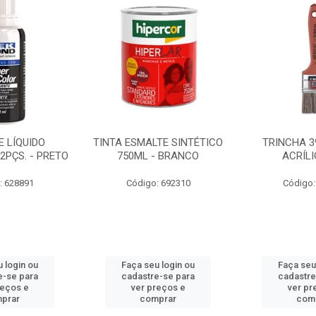
 LÍQUIDO
TINTA ESMALTE SINTÉTICO
TRINCHA 3
2PÇS. - PRETO
750ML - BRANCO
ACRÍLI
: 628891
Código: 692310
Código:
 login ou
Faça seu login ou
Faça seu
e-se para
cadastre-se para
cadastre
reços e
ver preços e
ver pr
prar
comprar
com