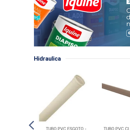
Hidraulica
LHA PLUVIAL
TUBO PVC ESGOTO -
TUBO PVC CL