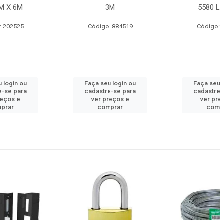
M X 6M
3M
5580 L
: 202525
Código: 884519
Código:
 login ou
Faça seu login ou
Faça seu
e-se para
cadastre-se para
cadastre
reços e
ver preços e
ver pr
prar
comprar
com