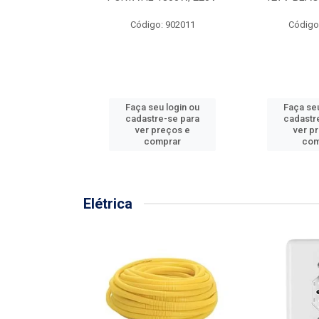
57MM
Código: 902011
Código
: 902001
u login ou
Faça seu login ou
Faça seu
e-se para
cadastre-se para
cadastr
reços e
ver preços e
ver p
mprar
comprar
com
Elétrica