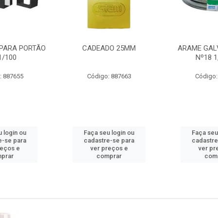
PARA PORTÃO
CADEADO 25MM
ARAME GAL
1/100
Nº18 
: 887655
Código: 887663
Código:
 login ou
Faça seu login ou
Faça seu
e-se para
cadastre-se para
cadastre
reços e
ver preços e
ver pr
prar
comprar
com