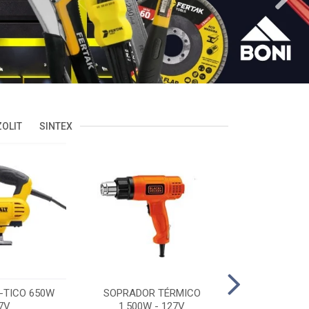
OLIT
SINTEX
-TICO 650W
SOPRADOR TÉRMICO
POLITRIZ 5'
7V
1.500W - 127V
C/MALA 