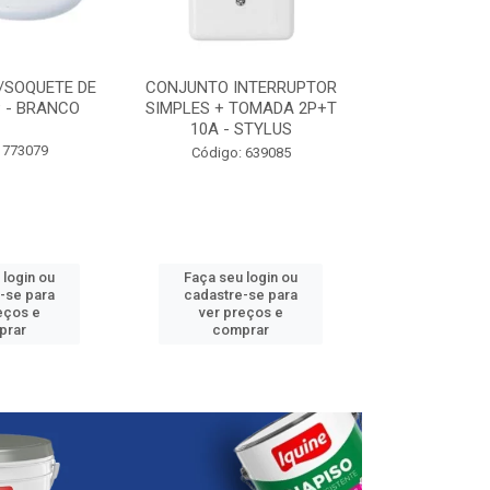
/SOQUETE DE
CONJUNTO INTERRUPTOR
ELETRODUTO P
 - BRANCO
SIMPLES + TOMADA 2P+T
3/4” - 25
10A - STYLUS
 773079
Código:
Código: 639085
 login ou
Faça seu login ou
Faça seu 
-se para
cadastre-se para
cadastre
eços e
ver preços e
ver pr
prar
comprar
comp