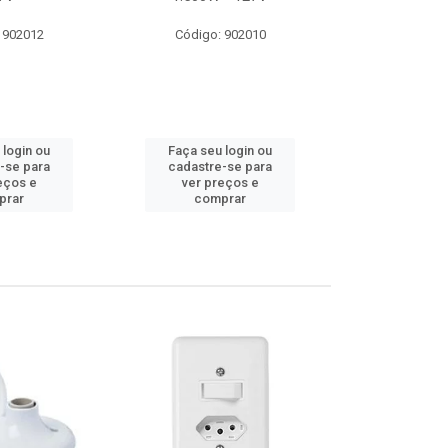
 902012
Código: 902010
Código:
 login ou
Faça seu login ou
Faça seu 
-se para
cadastre-se para
cadastre
eços e
ver preços e
ver pr
prar
comprar
comp