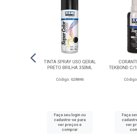
E PINTURA
TINTA SPRAY USO GERAL
CORANTE
INGO - 23CM
PRETO BRILHA 350ML
TEKBOND C/1
: 886636
Código: 628846
Código
u login ou
Faça seu login ou
Faça seu
e-se para
cadastre-se para
cadastr
reços e
ver preços e
ver p
mprar
comprar
com