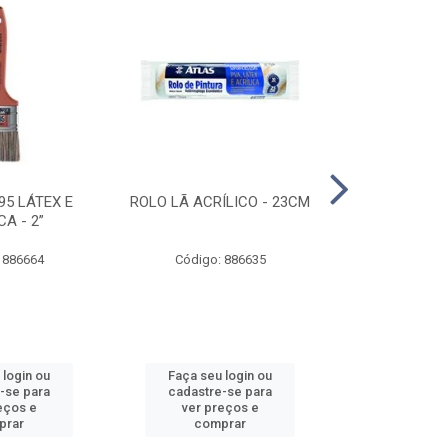
95 LÁTEX E
ROLO LÃ ACRÍLICO - 23CM
ROLO DE 
CA - 2”
ANTIRESPIN
 886664
Código: 886635
Código:
 login ou
Faça seu login ou
Faça seu 
-se para
cadastre-se para
cadastre
eços e
ver preços e
ver pr
prar
comprar
comp