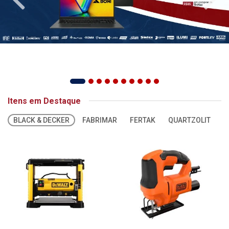
Itens em Destaque
BLACK & DECKER
FABRIMAR
FERTAK
QUARTZOLIT
S