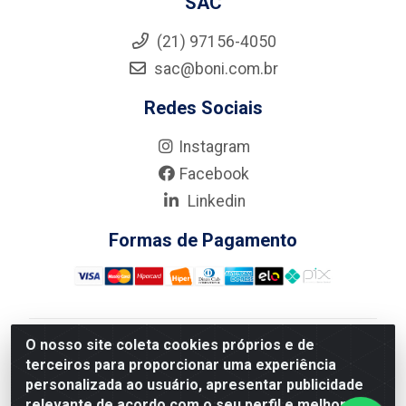
SAC
(21) 97156-4050
sac@boni.com.br
Redes Sociais
Instagram
Facebook
Linkedin
Formas de Pagamento
O nosso site coleta cookies próprios e de
Nova Boni Distribuidora de Material de Construção LTDA
terceiros para proporcionar uma experiência
- Rua Alice Tibiriçá, 330 - Vila Da Penha, Rio de
personalizada ao usuário, apresentar publicidade
Janeiro/RJ - CEP: 21.210-110 - CNPJ: 11.003.135/0001-
relevante de acordo com o seu perfil e melhorar a
27