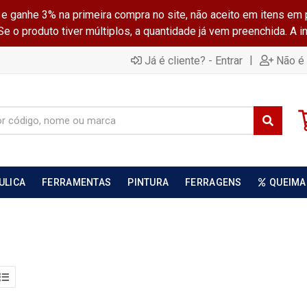
ganhe 3% na primeira compra no site, não aceito em itens em 
 o produto tiver múltiplos, a quantidade já vem preenchida. A 
|
Já é cliente? - Entrar
Não é 
ULICA
FERRAMENTAS
PINTURA
FERRAGENS
QUEIMA