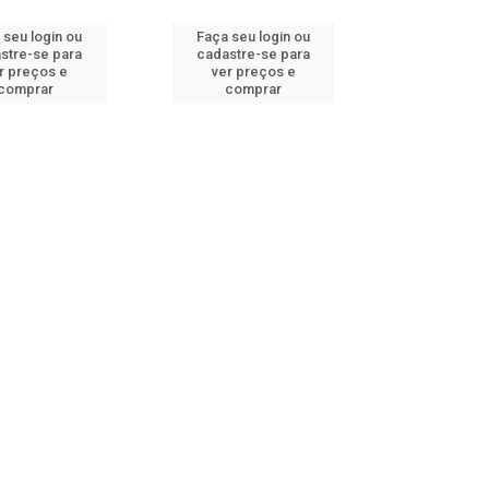
 seu login ou
Faça seu login ou
stre-se para
cadastre-se para
r preços e
ver preços e
comprar
comprar