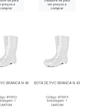
stre-se para
cadastre-se para
r preços e
ver preços e
comprar
comprar
PVC BRANCA N 40
BOTA DE PVC BRANCA N 43
igo: 875912
Código: 875915
balagem: 1
Embalagem: 1
CARTOM
CARTOM