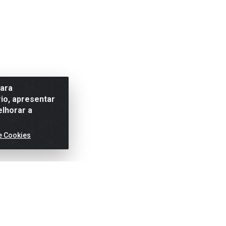
para
io, apresentar
elhorar a
e Cookies