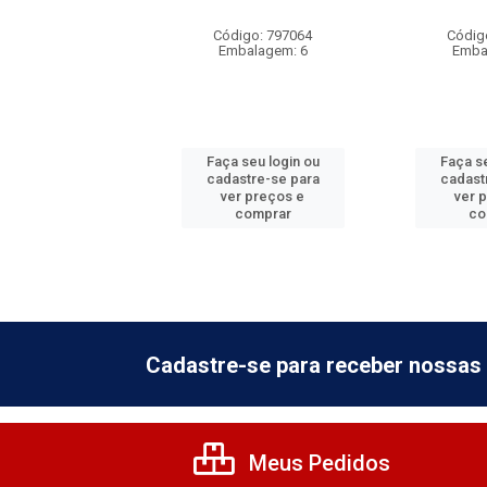
digo: 885333
Código: 797064
Códig
balagem: 6
Embalagem: 6
Emba
 seu login ou
Faça seu login ou
Faça se
astre-se para
cadastre-se para
cadast
er preços e
ver preços e
ver 
comprar
comprar
co
Cadastre-se para receber nossas 
Meus Pedidos