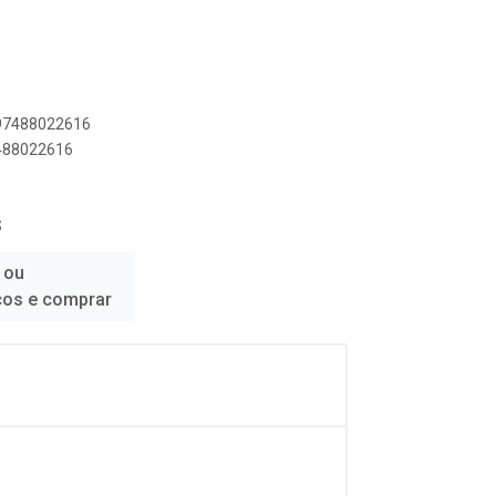
897488022616
7488022616
S
 ou
ços e comprar