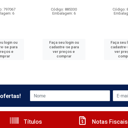
o: 797067
Código: 885330
Código: 
lagem: 6
Embalagem: 6
Embalag
u login ou
Faça seu login ou
Faça seu 
re-se para
cadastre-se para
cadastre-
preços e
ver preços e
ver pre
mprar
comprar
comp
ofertas!
Títulos
Notas Fiscais