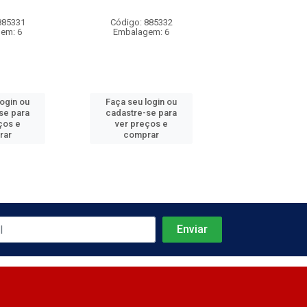
885331
Código: 885332
Código: 885
em: 6
Embalagem: 6
Embalagem
login ou
Faça seu login ou
Faça seu log
se para
cadastre-se para
cadastre-se 
ços e
ver preços e
ver preços
rar
comprar
comprar