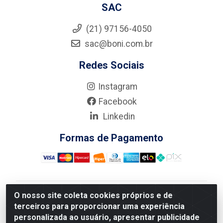
SAC
(21) 97156-4050
sac@boni.com.br
Redes Sociais
Instagram
Facebook
Linkedin
Formas de Pagamento
O nosso site coleta cookies próprios e de
Nova Boni Distribuidora de Material de Construção LTDA
terceiros para proporcionar uma experiência
- Rua Alice Tibiriçá, 330 - Vila Da Penha, Rio de
personalizada ao usuário, apresentar publicidade
Janeiro/RJ - CEP: 21.210-110 - CNPJ: 11.003.135/0001-