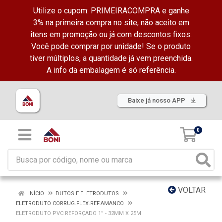
Utilize o cupom: PRIMEIRACOMPRA e ganhe
3% na primeira compra no site, não aceito em
itens em promoção ou já com descontos fixos.
Você pode comprar por unidade! Se o produto
tiver múltiplos, a quantidade já vem preenchida.
A info da embalagem é só referência.
Baixe já nosso APP
0
VOLTAR
INÍCIO
DUTOS E ELETRODUTOS
ELETRODUTO CORRUG.FLEX.REF.AMANCO
ELETRODUTO PVC REFORÇADO 1” - 32MM X 25M