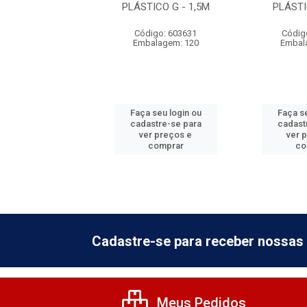
PLÁSTICO G - 1,5M
PLÁSTI
digo: 596401
Código: 603631
Códig
balagem: 6
Embalagem: 120
Embal
 seu login ou
Faça seu login ou
Faça se
astre-se para
cadastre-se para
cadast
er preços e
ver preços e
ver 
comprar
comprar
co
Cadastre-se para receber nossas 
Meus Pedidos