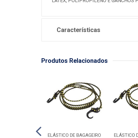
LATEX, POLIPROPILENO E GANCHOS 
Características
Produtos Relacionados
ILHO - 900G
ELÁSTICO DE BAGAGEIRO
ELÁSTICO 