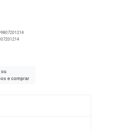
899807201214
9807201214
 ou
ços e comprar