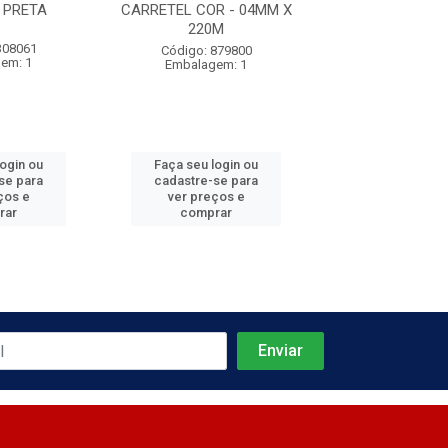
 PRETA
CARRETEL COR - 04MM X
220M
308061
Código: 596
Código: 879800
em: 1
Embalagem
Embalagem: 1
login ou
Faça seu login ou
Faça seu log
se para
cadastre-se para
cadastre-se 
ços e
ver preços e
ver preços
rar
comprar
comprar