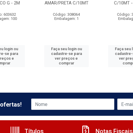
CO G - 2M
AMAR/PRETA C/10MT
C/10MT -
o: 603632
Código: 308064
Código: 
agem: 100
Embalagem: 1
Embalag
u login ou
Faça seu login ou
Faça seu 
re-se para
cadastre-se para
cadastre-
preços e
ver preços e
ver pre
mprar
comprar
comp
ofertas!
Títulos
Notas Fiscais