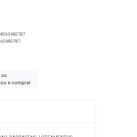
898565480787
8565480787
 ou
ços e comprar