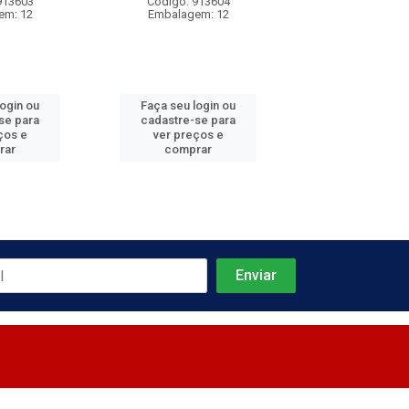
913603
Código: 913604
Código: 913
em: 12
Embalagem: 12
Embalagem:
login ou
Faça seu login ou
Faça seu log
se para
cadastre-se para
cadastre-se 
ços e
ver preços e
ver preços
rar
comprar
comprar