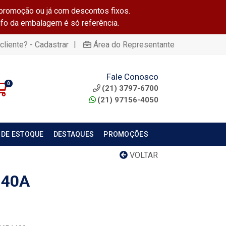
promoção ou já com descontos fixos.
info da embalagem é só referência.
|
cliente? - Cadastrar
Área do Representante
Fale Conosco
0
(21) 3797-6700
(21) 97156-4050
 DE ESTOQUE
DESTAQUES
PROMOÇÕES
VOLTAR
 40A