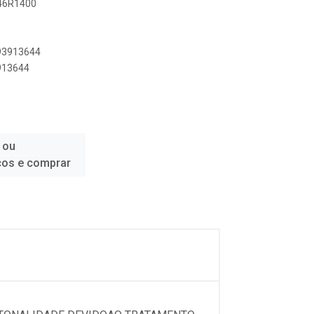
046R1400
893913644
3913644
 ou
ços e comprar