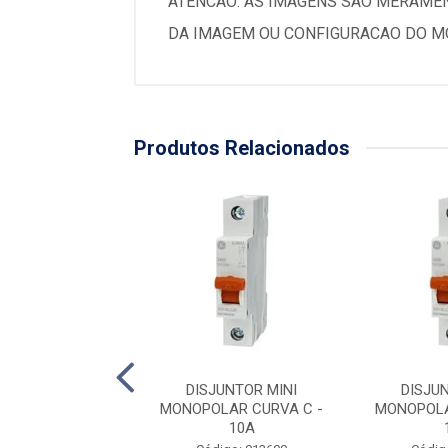
ATENCAO: AS IMAGENS SAO MERAMEN
DA IMAGEM OU CONFIGURACAO DO MO
Produtos Relacionados
JUNTOR MINI
DISJUNTOR MINI
DISJU
LAR CURVA C -
MONOPOLAR CURVA C -
MONOPOLA
40A
10A