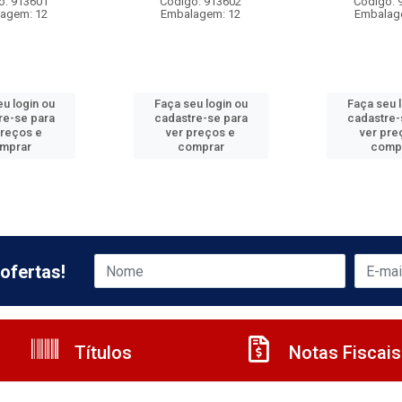
o: 913601
Código: 913602
Código: 
agem: 12
Embalagem: 12
Embalag
u login ou
Faça seu login ou
Faça seu 
re-se para
cadastre-se para
cadastre-
preços e
ver preços e
ver pre
mprar
comprar
comp
ofertas!
Títulos
Notas Fiscais