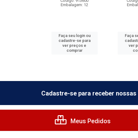
digo: 913605
Código: 913600
Códig
balagem: 12
Embalagem: 12
Embal
 seu login ou
Faça seu login ou
Faça se
astre-se para
cadastre-se para
cadast
er preços e
ver preços e
ver 
comprar
comprar
co
Cadastre-se para receber nossas 
Meus Pedidos