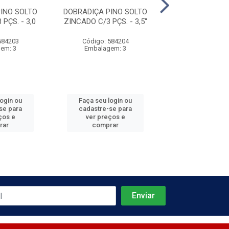
INO SOLTO
DOBRADIÇA PINO SOLTO
DOBRADIÇA PIN
PÇS. - 3,0
ZINCADO C/3 PÇS. - 3,5''
ZINCADO C/3 PÇ
2,5''
584203
Código: 584204
Código: 584
em: 3
Embalagem: 3
Embalagem
login ou
Faça seu login ou
Faça seu log
se para
cadastre-se para
cadastre-se 
ços e
ver preços e
ver preços
rar
comprar
comprar