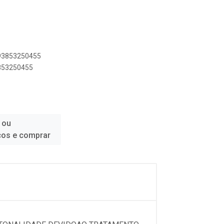
893853250455
3853250455
 ou
ços e comprar