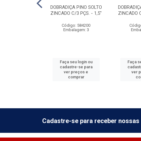
IÇA PINO SOLTO
DOBRADIÇA PINO SOLTO
DOBRADIÇ
 C/3 PÇS. - 3 X
ZINCADO C/3 PÇS. - 1,5''
ZINCADO C/
2,5''
Código: 584200
Códig
digo: 584205
Embalagem: 3
Emba
balagem: 3
 seu login ou
Faça seu login ou
Faça se
astre-se para
cadastre-se para
cadast
er preços e
ver preços e
ver 
comprar
comprar
co
Cadastre-se para receber nossas 