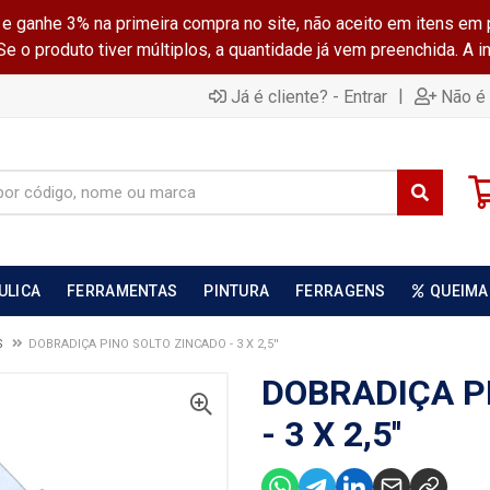
ganhe 3% na primeira compra no site, não aceito em itens em 
 o produto tiver múltiplos, a quantidade já vem preenchida. A 
|
Já é cliente? - Entrar
Não é 
ULICA
FERRAMENTAS
PINTURA
FERRAGENS
QUEIMA
S
DOBRADIÇA PINO SOLTO ZINCADO - 3 X 2,5''
DOBRADIÇA P
- 3 X 2,5''