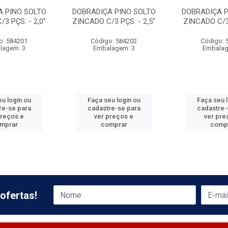
A PINO SOLTO
DOBRADIÇA PINO SOLTO
DOBRADIÇA P
3 PÇS. - 2,0''
ZINCADO C/3 PÇS. - 2,5''
ZINCADO C/3 
o: 584201
Código: 584202
Código: 
lagem: 3
Embalagem: 3
Embalag
u login ou
Faça seu login ou
Faça seu 
re-se para
cadastre-se para
cadastre-
preços e
ver preços e
ver pre
mprar
comprar
comp
ofertas!