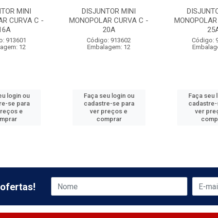
NTOR MINI
DISJUNTOR MINI
DISJUNTO
R CURVA C -
MONOPOLAR CURVA C -
MONOPOLAR 
16A
20A
25
o: 913601
Código: 913602
Código: 
agem: 12
Embalagem: 12
Embalag
u login ou
Faça seu login ou
Faça seu 
re-se para
cadastre-se para
cadastre-
preços e
ver preços e
ver pre
mprar
comprar
comp
ofertas!