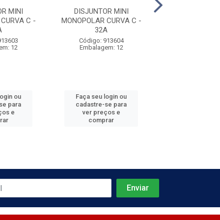
R MINI
DISJUNTOR MINI
DISJUNTOR 
CURVA C -
MONOPOLAR CURVA C -
MONOPOLAR CU
A
32A
40A
913603
Código: 913604
Código: 913
em: 12
Embalagem: 12
Embalagem:
login ou
Faça seu login ou
Faça seu log
se para
cadastre-se para
cadastre-se 
ços e
ver preços e
ver preços
rar
comprar
comprar