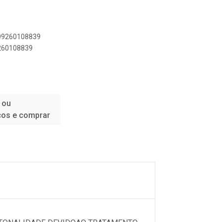
899260108839
9260108839
 ou
ços e comprar