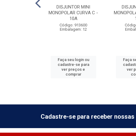
JUNTOR MINI
DISJUNTOR MINI
DISJU
LAR CURVA C -
MONOPOLAR CURVA C -
MONOPOLA
40A
10A
digo: 913605
Código: 913600
Códig
balagem: 12
Embalagem: 12
Embal
 seu login ou
Faça seu login ou
Faça se
astre-se para
cadastre-se para
cadast
er preços e
ver preços e
ver 
comprar
comprar
co
Cadastre-se para receber nossas 