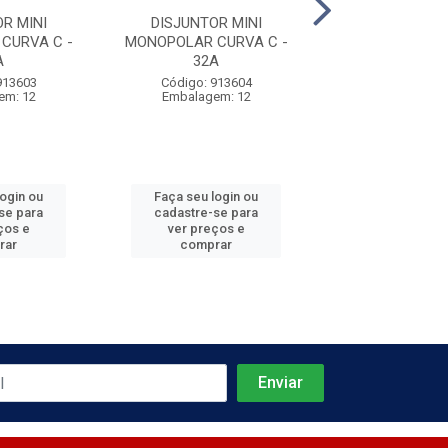
R MINI
DISJUNTOR MINI
DISJUNTOR 
CURVA C -
MONOPOLAR CURVA C -
MONOPOLAR CU
A
32A
40A
913603
Código: 913604
Código: 913
em: 12
Embalagem: 12
Embalagem:
login ou
Faça seu login ou
Faça seu log
se para
cadastre-se para
cadastre-se 
ços e
ver preços e
ver preços
rar
comprar
comprar