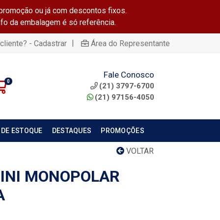
promoção ou já com descontos fixos.
info da embalagem é só referência.
|
cliente? - Cadastrar
Área do Representante
Fale Conosco
0
(21) 3797-6700
(21) 97156-4050
 DE ESTOQUE
DESTAQUES
PROMOÇÕES
VOLTAR
INI MONOPOLAR
A