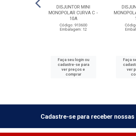
JUNTOR MINI
DISJUNTOR MINI
DISJU
LAR CURVA C -
MONOPOLAR CURVA C -
MONOPOLA
40A
10A
digo: 913605
Código: 913600
Códig
balagem: 12
Embalagem: 12
Embal
 seu login ou
Faça seu login ou
Faça se
astre-se para
cadastre-se para
cadast
er preços e
ver preços e
ver 
comprar
comprar
co
Cadastre-se para receber nossas 