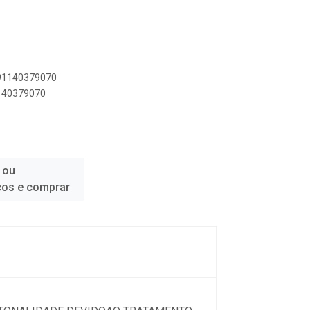
891140379070
1140379070
 ou
ços e comprar