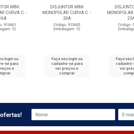
NTOR MINI
DISJUNTOR MINI
DISJUNTO
R CURVA C -
MONOPOLAR CURVA C -
MONOPOLAR 
16A
20A
25
o: 913601
Código: 913602
Código: 
agem: 12
Embalagem: 12
Embalag
u login ou
Faça seu login ou
Faça seu 
re-se para
cadastre-se para
cadastre-
preços e
ver preços e
ver pre
mprar
comprar
comp
ofertas!