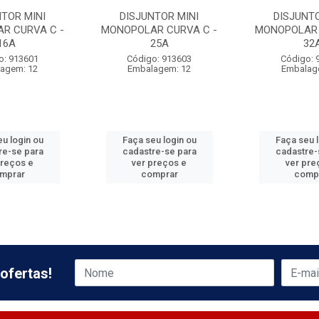
NTOR MINI
DISJUNTOR MINI
DISJUNTO
R CURVA C -
MONOPOLAR CURVA C -
MONOPOLAR 
16A
25A
32
o: 913601
Código: 913603
Código: 
agem: 12
Embalagem: 12
Embalag
u login ou
Faça seu login ou
Faça seu 
re-se para
cadastre-se para
cadastre-
preços e
ver preços e
ver pre
mprar
comprar
comp
ofertas!