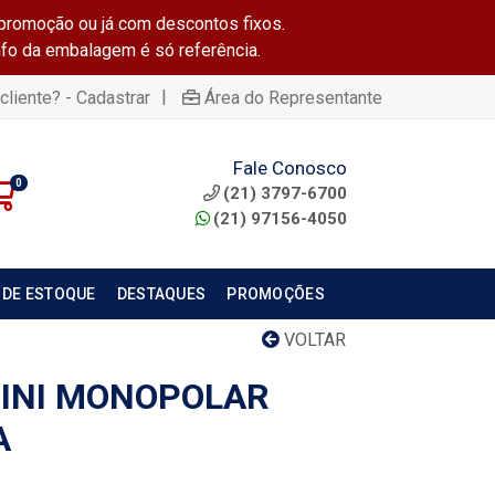
promoção ou já com descontos fixos.
info da embalagem é só referência.
|
cliente? - Cadastrar
Área do Representante
Fale Conosco
0
(21) 3797-6700
(21) 97156-4050
 DE ESTOQUE
DESTAQUES
PROMOÇÕES
VOLTAR
INI MONOPOLAR
A