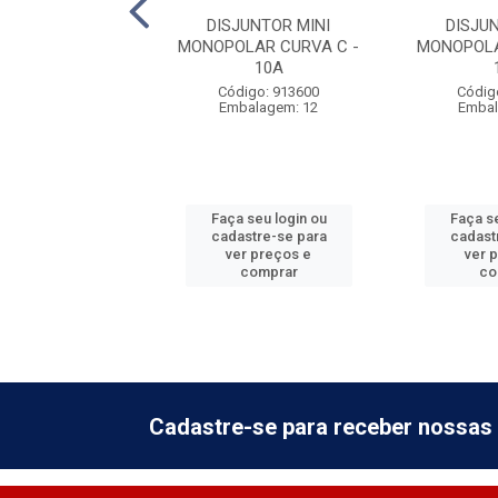
JUNTOR MINI
DISJUNTOR MINI
DISJU
LAR CURVA C -
MONOPOLAR CURVA C -
MONOPOLA
50A
10A
digo: 913606
Código: 913600
Códig
balagem: 12
Embalagem: 12
Embal
 seu login ou
Faça seu login ou
Faça se
astre-se para
cadastre-se para
cadast
er preços e
ver preços e
ver 
comprar
comprar
co
Cadastre-se para receber nossas 