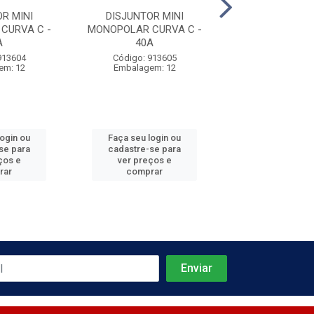
R MINI
DISJUNTOR MINI
DISJUNTOR 
CURVA C -
MONOPOLAR CURVA C -
MONOPOLAR CU
A
40A
50A
913604
Código: 913605
Código: 913
em: 12
Embalagem: 12
Embalagem:
login ou
Faça seu login ou
Faça seu log
se para
cadastre-se para
cadastre-se 
ços e
ver preços e
ver preços
rar
comprar
comprar