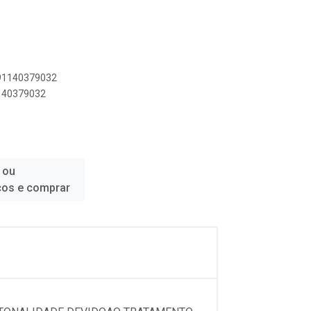
891140379032
1140379032
 ou
ços e comprar