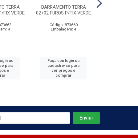
TO TERRA
BARRAMENTO TERRA
BARRAMENTO 
P/FIX VERDE
02+02 FUROS P/FIX VERDE
02+02 FUROS P/
873662
Código: 873660
Código: 873
em: 4
Embalagem: 4
Embalagem
login ou
Faça seu login ou
Faça seu log
se para
cadastre-se para
cadastre-se 
ços e
ver preços e
ver preços
rar
comprar
comprar