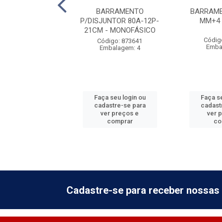
MENTO NEUTRO
BARRAMENTO
BARRAME
UROS P/FIX AZUL
P/DISJUNTOR 80A-12P-
MM+4 
21CM - MONOFÁSICO
digo: 873650
Códig
Código: 873641
balagem: 4
Emba
Embalagem: 4
 seu login ou
Faça seu login ou
Faça se
astre-se para
cadastre-se para
cadast
er preços e
ver preços e
ver 
comprar
comprar
co
Cadastre-se para receber nossas 