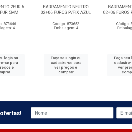
NTO 2FUR 6
BARRAMENTO NEUTRO
BARRAMEN
FUR 5MM
02+06 FUROS P/FIX AZUL
02+06 FUROS 
o: 873646
Código: 873652
Código: 
lagem: 4
Embalagem: 4
Embalag
u login ou
Faça seu login ou
Faça seu 
re-se para
cadastre-se para
cadastre-
preços e
ver preços e
ver pre
mprar
comprar
comp
ofertas!