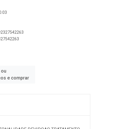
0.03
892327542263
2327542263
 ou
ços e comprar