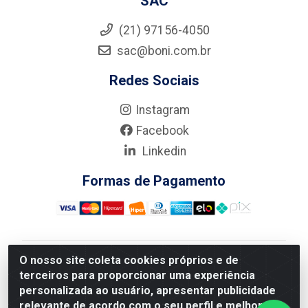
SAC
(21) 97156-4050
sac@boni.com.br
Redes Sociais
Instagram
Facebook
Linkedin
Formas de Pagamento
O nosso site coleta cookies próprios e de
Nova Boni Distribuidora de Material de Construção LTDA
terceiros para proporcionar uma experiência
- Rua Alice Tibiriçá, 330 - Vila Da Penha, Rio de
personalizada ao usuário, apresentar publicidade
Janeiro/RJ - CEP: 21.210-110 - CNPJ: 11.003.135/0001-
relevante de acordo com o seu perfil e melhorar a
27