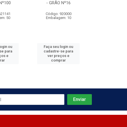
Nº100
- GRÃO Nº16
- GRÃO N
621141
Código: 920000
Código: 920
em: 50
Embalagem: 10
Embalagem:
login ou
Faça seu login ou
Faça seu log
se para
cadastre-se para
cadastre-se 
ços e
ver preços e
ver preços
rar
comprar
comprar