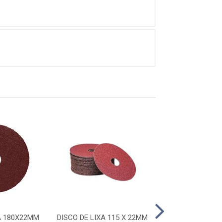
A 180X22MM
DISCO DE LIXA 115 X 22MM
DISCO DE LIXA 1