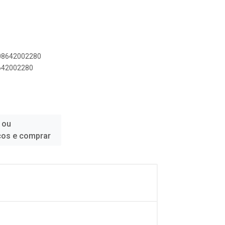
908642002280
8642002280
 ou
ços e comprar