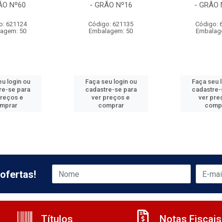
ÃO Nº60
- GRÃO Nº16
- GRÃO 
o: 621124
Código: 621135
Código: 
agem: 50
Embalagem: 50
Embalag
u login ou
Faça seu login ou
Faça seu 
re-se para
cadastre-se para
cadastre-
preços e
ver preços e
ver pre
mprar
comprar
comp
ofertas!
Títulos
Notas Fiscais