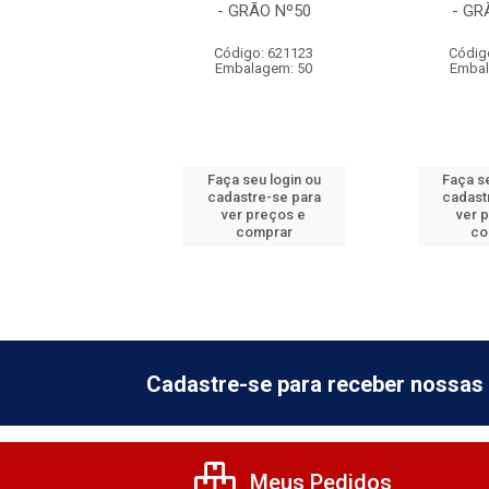
GRÃO Nº24
- GRÃO Nº50
- GR
digo: 920001
Código: 621123
Códig
balagem: 10
Embalagem: 50
Embal
 seu login ou
Faça seu login ou
Faça se
astre-se para
cadastre-se para
cadast
er preços e
ver preços e
ver 
comprar
comprar
co
Cadastre-se para receber nossas 
Meus Pedidos