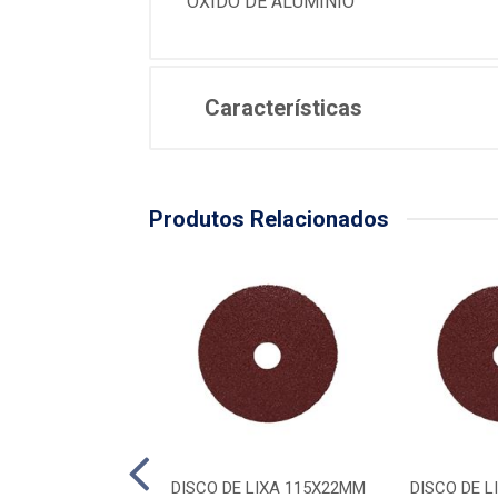
OXIDO DE ALUMINIO
Características
Produtos Relacionados
 LIXA 115 X 22MM
DISCO DE LIXA 115X22MM
DISCO DE 