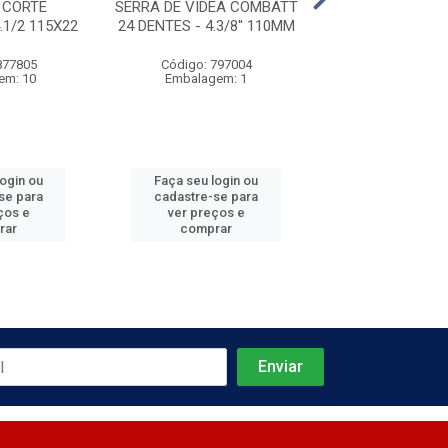
 CORTE
SERRA DE VIDEA COMBATT
DISCO PARA 
.1/2 115X22
24 DENTES - 4.3/8'' 110MM
CIRCULAR AÇO 
- 4.3/8 X 110MM
877805
Código: 797004
Código: 797
em: 10
Embalagem: 1
Embalagem
login ou
Faça seu login ou
Faça seu log
se para
cadastre-se para
cadastre-se 
ços e
ver preços e
ver preços
rar
comprar
comprar