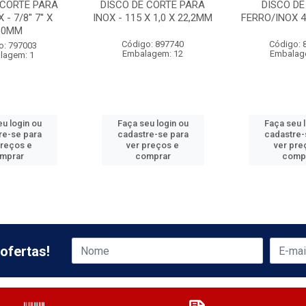
 CORTE PARA
DISCO DE CORTE PARA
DISCO DE
- 7/8'' 7'' X
INOX - 115 X 1,0 X 22,2MM
FERRO/INOX 4
80MM
Código: 897740
Código: 
o: 797003
Embalagem: 12
Embalag
lagem: 1
u login ou
Faça seu login ou
Faça seu 
re-se para
cadastre-se para
cadastre-
preços e
ver preços e
ver pre
mprar
comprar
comp
ofertas!