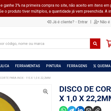
ganhe 3% na primeira compra no site, não aceito em itens em 
 o produto tiver múltiplos, a quantidade já vem preenchida. A 
|
Já é cliente? - Entrar
Não é 
ULICA
FERRAMENTAS
PINTURA
FERRAGENS
QUEIMA
CORTE PARA INOX - 115 X 1,0 X 22,2MM
DISCO DE COR
X 1,0 X 22,2