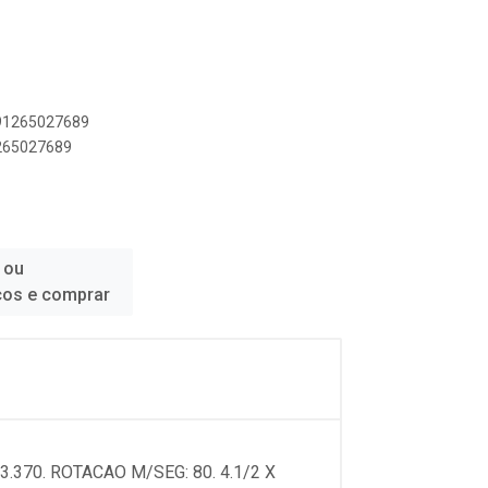
891265027689
1265027689
 ou
ços e comprar
370. ROTACAO M/SEG: 80. 4.1/2 X