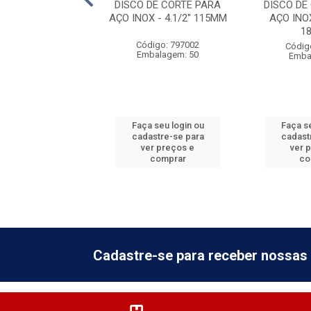
O PARA SERRA
DISCO DE CORTE PARA
DISCO DE
AR AÇO CARBONO
AÇO INOX - 4.1/2'' 115MM
AÇO INOX 
 X 110MM X 60...
1
Código: 797002
digo: 797007
Códig
Embalagem: 50
balagem: 1
Emba
 seu login ou
Faça seu login ou
Faça se
astre-se para
cadastre-se para
cadast
er preços e
ver preços e
ver 
comprar
comprar
co
Cadastre-se para receber nossas 