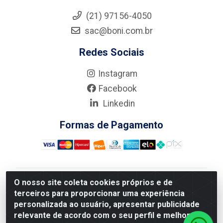
(21) 97156-4050
sac@boni.com.br
Redes Sociais
Instagram
Facebook
Linkedin
Formas de Pagamento
O nosso site coleta cookies próprios e de
Nova Boni Distribuidora de Material de Construção LTDA
terceiros para proporcionar uma experiência
- Rua Alice Tibiriçá, 330 - Vila Da Penha, Rio de
personalizada ao usuário, apresentar publicidade
Janeiro/RJ - CEP: 21.210-110 - CNPJ: 11.003.135/0001-
relevante de acordo com o seu perfil e melhorar a
27