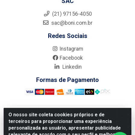
SAC
(21) 97156-4050
sac@boni.com.br
Redes Sociais
Instagram
Facebook
Linkedin
Formas de Pagamento
O nosso site coleta cookies próprios e de
Nova Boni Distribuidora de Material de Construção LTDA
terceiros para proporcionar uma experiência
- Rua Alice Tibiriçá, 330 - Vila Da Penha, Rio de
personalizada ao usuário, apresentar publicidade
Janeiro/RJ - CEP: 21.210-110 - CNPJ: 11.003.135/0001-
relevante de acordo com o seu perfil e melhorar a
27