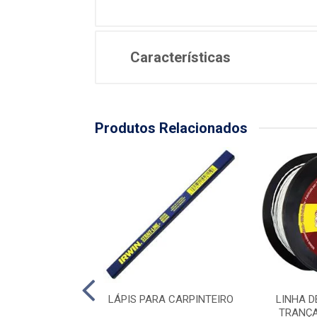
Características
Produtos Relacionados
INDIVIDUAL - 1''
LÁPIS PARA CARPINTEIRO
LINHA D
TRANÇA