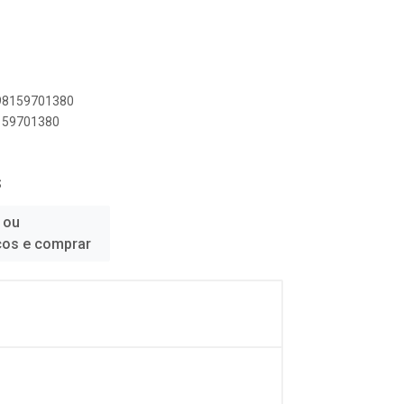
898159701380
8159701380
S
 ou
ços e comprar