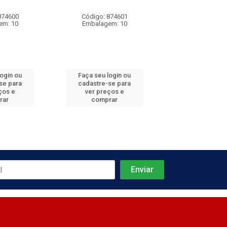
874600
Código: 874601
Código: 874
em: 10
Embalagem: 10
Embalagem:
login ou
Faça seu login ou
Faça seu log
se para
cadastre-se para
cadastre-se 
ços e
ver preços e
ver preços
rar
comprar
comprar