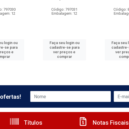
o: 797030
Código: 797031
Código: 
agem: 12
Embalagem: 12
Embalag
u login ou
Faça seu login ou
Faça seu 
re-se para
cadastre-se para
cadastre-
preços e
ver preços e
ver pre
mprar
comprar
comp
ofertas!
Títulos
Notas Fiscais