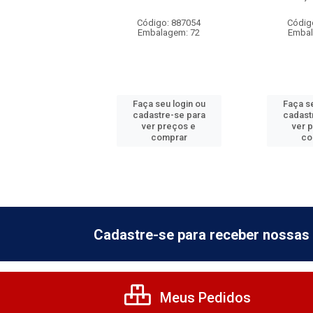
digo: 874602
Código: 887054
Códig
balagem: 10
Embalagem: 72
Embal
 seu login ou
Faça seu login ou
Faça se
astre-se para
cadastre-se para
cadast
er preços e
ver preços e
ver 
comprar
comprar
co
Cadastre-se para receber nossas 
Meus Pedidos