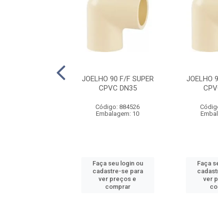
 90 F/F SUPER
JOELHO 90 F/F SUPER
JOELHO 9
PVC DN54
CPVC DN35
CPV
digo: 884549
Código: 884526
Códig
balagem: 5
Embalagem: 10
Embal
 seu login ou
Faça seu login ou
Faça se
astre-se para
cadastre-se para
cadast
er preços e
ver preços e
ver 
comprar
comprar
co