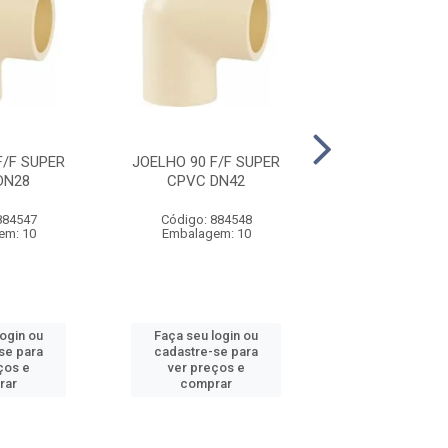
F/F SUPER
JOELHO 90 F/F SUPER
JOELHO 90 F/
DN28
CPVC DN42
CPVC DN
884547
Código: 884548
Código: 884
em: 10
Embalagem: 10
Embalagem
login ou
Faça seu login ou
Faça seu log
se para
cadastre-se para
cadastre-se 
ços e
ver preços e
ver preços
rar
comprar
comprar