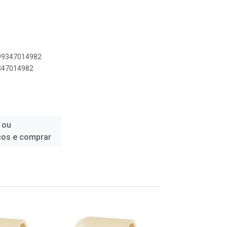
899347014982
9347014982
 ou
ços e comprar