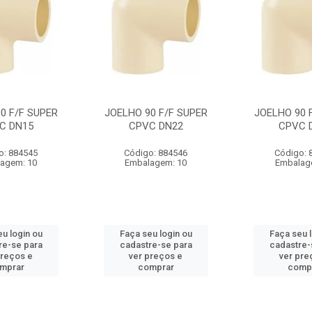
0 F/F SUPER
JOELHO 90 F/F SUPER
JOELHO 90 
C DN15
CPVC DN22
CPVC 
o: 884545
Código: 884546
Código: 
agem: 10
Embalagem: 10
Embalag
u login ou
Faça seu login ou
Faça seu 
re-se para
cadastre-se para
cadastre-
preços e
ver preços e
ver pre
mprar
comprar
comp