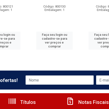
o: 800121
Código: 800130
Código: 
lagem: 1
Embalagem: 1
Embalag
u login ou
Faça seu login ou
Faça seu 
re-se para
cadastre-se para
cadastre-
preços e
ver preços e
ver pre
mprar
comprar
comp
ofertas!
Títulos
Notas Fiscais