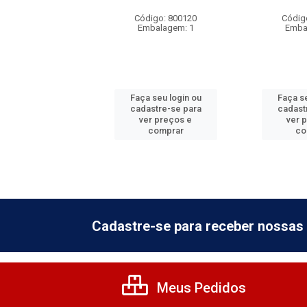
digo: 800230
Código: 800120
Códig
balagem: 1
Embalagem: 1
Emba
 seu login ou
Faça seu login ou
Faça se
astre-se para
cadastre-se para
cadast
er preços e
ver preços e
ver 
comprar
comprar
co
Cadastre-se para receber nossas 
Meus Pedidos