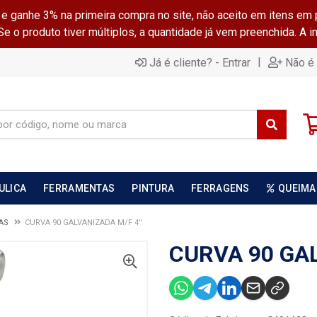
ganhe 3% na primeira compra no site, não aceito em itens em 
 o produto tiver múltiplos, a quantidade já vem preenchida. A 
|
Já é cliente? - Entrar
Não é 
ULICA
FERRAMENTAS
PINTURA
FERRAGENS
QUEIMA
DAS
CURVA 90 GALVANIZADA M/F 4''
CURVA 90 GAL