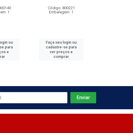
800140
Código: 800221
Código: 800
em: 1
Embalagem: 1
Embalagem
login ou
Faça seu login ou
Faça seu log
se para
cadastre-se para
cadastre-se 
ços e
ver preços e
ver preços
rar
comprar
comprar