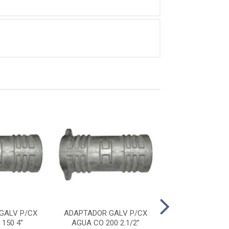
GALV P/CX
ADAPTADOR GALV P/CX
ADAPTADOR GA
150 4''
AGUA CO 200 2.1/2”
AGUA CO 200