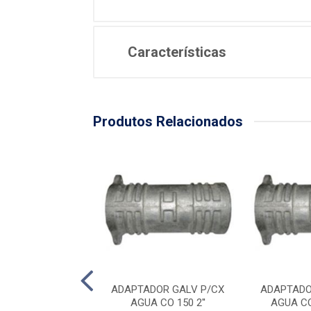
Características
Produtos Relacionados
DOR GALV P/CX
ADAPTADOR GALV P/CX
ADAPTADO
A CO 200 3''
AGUA CO 150 2''
AGUA CO