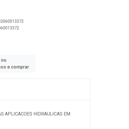
892060013372
2060013372
 ou
ços e comprar
AS APLICACOES HIDRAULICAS EM