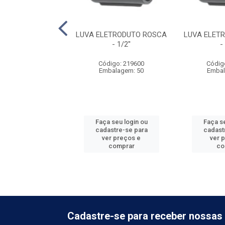
ETRODUTO ROSCA
LUVA ELETRODUTO ROSCA
LUVA ELET
- 2''
- 1/2''
-
digo: 219620
Código: 219600
Códig
balagem: 10
Embalagem: 50
Embal
 seu login ou
Faça seu login ou
Faça se
astre-se para
cadastre-se para
cadast
er preços e
ver preços e
ver 
comprar
comprar
co
Cadastre-se para receber nossas 