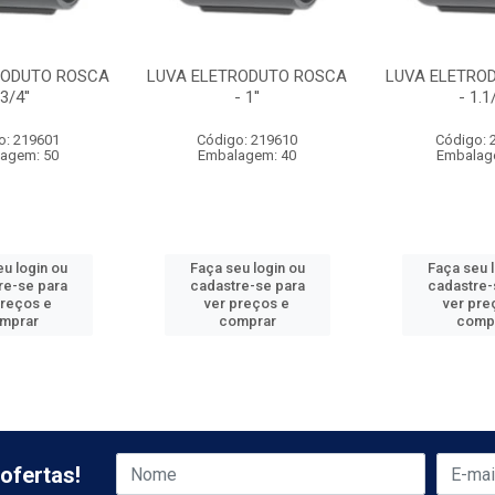
RODUTO ROSCA
LUVA ELETRODUTO ROSCA
LUVA ELETRO
 3/4''
- 1''
- 1.1/
o: 219601
Código: 219610
Código: 
agem: 50
Embalagem: 40
Embalag
u login ou
Faça seu login ou
Faça seu 
re-se para
cadastre-se para
cadastre-
preços e
ver preços e
ver pre
mprar
comprar
comp
ofertas!