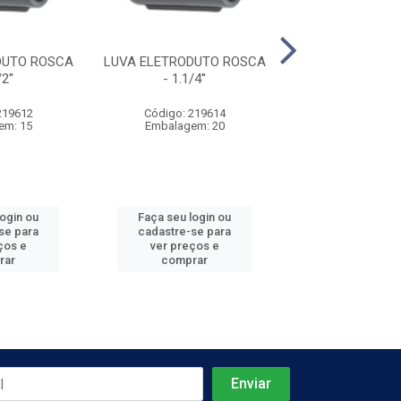
DUTO ROSCA
LUVA ELETRODUTO ROSCA
LUVA ELETRODU
2''
- 1.1/4''
- 2''
219612
Código: 219614
Código: 219
em: 15
Embalagem: 20
Embalagem:
login ou
Faça seu login ou
Faça seu log
se para
cadastre-se para
cadastre-se 
ços e
ver preços e
ver preços
rar
comprar
comprar