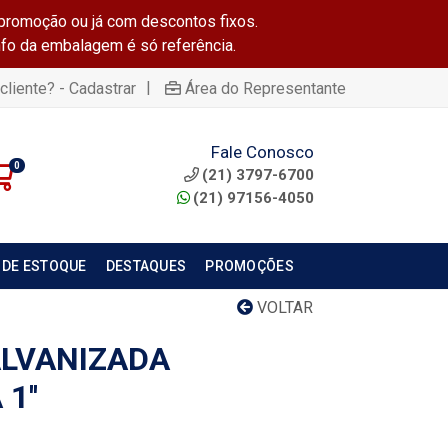
promoção ou já com descontos fixos.
info da embalagem é só referência.
|
cliente? - Cadastrar
Área do Representante
Fale Conosco
0
(21) 3797-6700
(21) 97156-4050
 DE ESTOQUE
DESTAQUES
PROMOÇÕES
VOLTAR
ALVANIZADA
1''