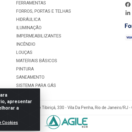
FERRAMENTAS
FORROS, PORTAS E TELHAS
HIDRÁULICA
Fo
ILUMINAÇÃO
IMPERMEABILIZANTES
INCÊNDIO
LOUÇAS
MATERIAIS BÁSICOS
PINTURA
SANEAMENTO
SISTEMA PARA GÁS
para
io, apresentar
elhorar a
rução LTDA - Rua Alice Tibiriçá, 330 - Vila Da Penha, Rio de Janeiro/RJ
e Cookies