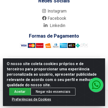
Redes Sociais
Instagram
Facebook
Linkedin
Formas de Pagamento
O nosso site coleta cookies próprios e de
Nova Boni Distribuidora de Material de Construção LTDA
terceiros para proporcionar uma experiência
- Rua Alice Tibiriçá, 330 - Vila Da Penha, Rio de
personalizada ao usuário, apresentar publicidade
Janeiro/RJ - CEP: 21.210-110 - CNPJ: 11.003.135/0001-
relevante de acordo com o seu perfil e melhorar a
27
qualidade do nosso site.
Aceitar
Negar não essenciais
Preferências de Cookies