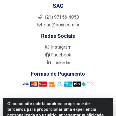
SAC
(21) 97156-4050
sac@boni.com.br
Redes Sociais
Instagram
Facebook
Linkedin
Formas de Pagamento
O nosso site coleta cookies próprios e de
Nova Boni Distribuidora de Material de Construção LTDA
terceiros para proporcionar uma experiência
- Rua Alice Tibiriçá, 330 - Vila Da Penha, Rio de
personalizada ao usuário, apresentar publicidade
Janeiro/RJ - CEP: 21.210-110 - CNPJ: 11.003.135/0001-