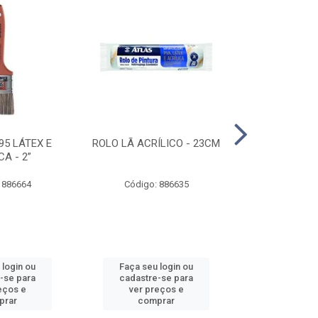
95 LÁTEX E
ROLO LÃ ACRÍLICO - 23CM
ROLO DE 
CA - 2”
ANTIRESPIN
 886664
Código: 886635
Código:
 login ou
Faça seu login ou
Faça seu 
-se para
cadastre-se para
cadastre
eços e
ver preços e
ver pr
prar
comprar
comp