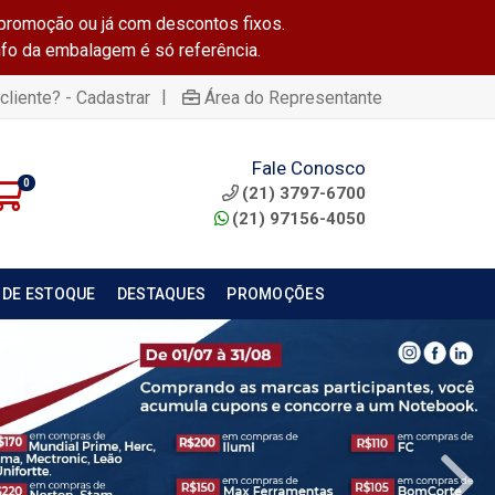
promoção ou já com descontos fixos.
info da embalagem é só referência.
|
cliente? - Cadastrar
Área do Representante
Fale Conosco
0
(21) 3797-6700
(21) 97156-4050
 DE ESTOQUE
DESTAQUES
PROMOÇÕES