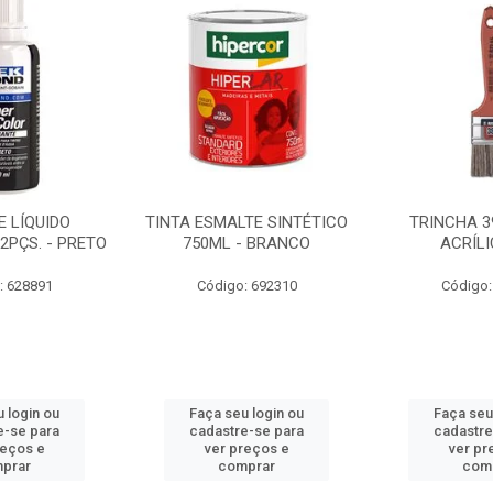
 LÍQUIDO
TINTA ESMALTE SINTÉTICO
TRINCHA 3
2PÇS. - PRETO
750ML - BRANCO
ACRÍLI
: 628891
Código: 692310
Código:
 login ou
Faça seu login ou
Faça seu
e-se para
cadastre-se para
cadastre
reços e
ver preços e
ver pr
prar
comprar
com