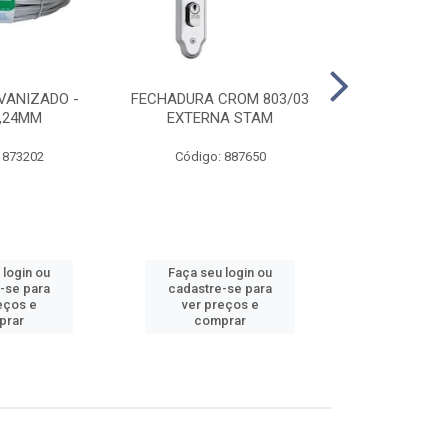
VANIZADO -
FECHADURA CROM 803/03
ABRAÇADE
1,24MM
EXTERNA STAM
GALVANIZA
 873202
Código: 887650
Código:
 login ou
Faça seu login ou
Faça seu 
-se para
cadastre-se para
cadastre
eços e
ver preços e
ver pr
prar
comprar
comp