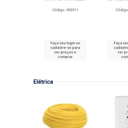
57MM
Código: 902011
Código
: 902001
u login ou
Faça seu login ou
Faça seu
e-se para
cadastre-se para
cadastr
reços e
ver preços e
ver p
mprar
comprar
com
Elétrica