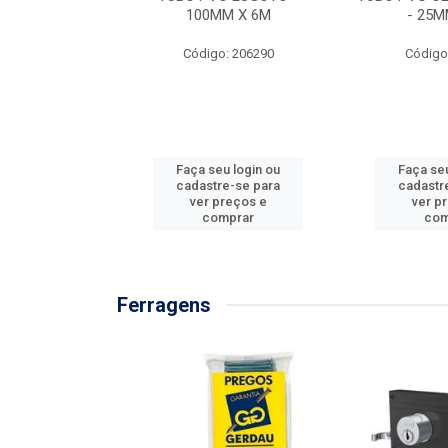
/3M
100MM X 6M
- 25M
: 897576
Código: 206290
Código
u login ou
Faça seu login ou
Faça seu
e-se para
cadastre-se para
cadastr
reços e
ver preços e
ver p
mprar
comprar
com
Ferragens