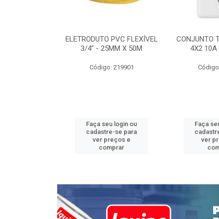
INTERRUPTOR
ELETRODUTO PVC FLEXÍVEL
CONJUNTO 
 TOMADA 2P+T
3/4” - 25MM X 50M
4X2 10A
 STYLUS
Código: 219901
Código
: 639085
u login ou
Faça seu login ou
Faça seu
e-se para
cadastre-se para
cadastr
reços e
ver preços e
ver p
mprar
comprar
com