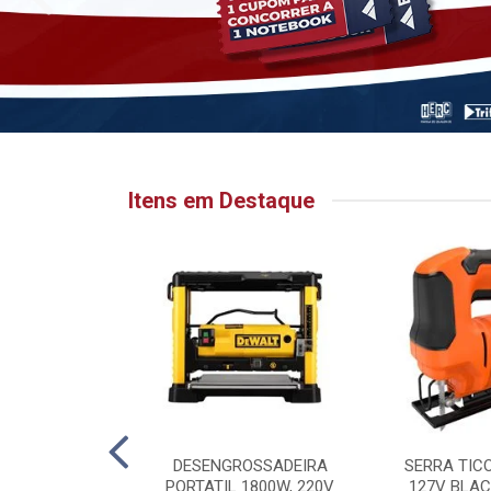
Itens em Destaque
HATA PARA
DESENGROSSADEIRA
SERRA TIC
 6.1/8” X 1”
PORTATIL 1800W, 220V
127V BLAC