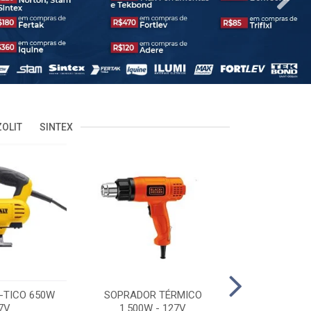
OLIT
SINTEX
-TICO 650W
SOPRADOR TÉRMICO
POLITRIZ 5'
7V
1.500W - 127V
C/MALA 