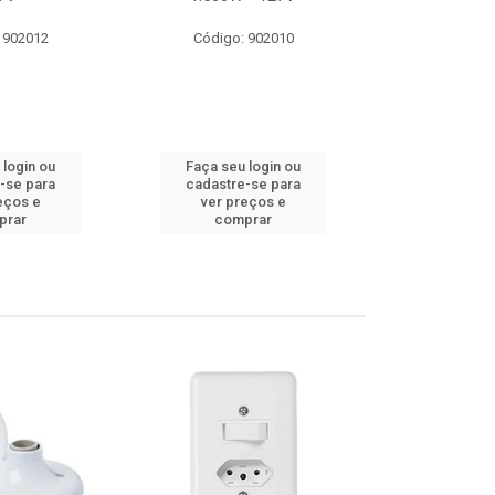
 902012
Código: 902010
Código:
 login ou
Faça seu login ou
Faça seu 
-se para
cadastre-se para
cadastre
eços e
ver preços e
ver pr
prar
comprar
comp