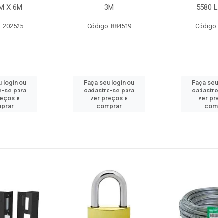
M X 6M
3M
5580 L
: 202525
Código: 884519
Código:
 login ou
Faça seu login ou
Faça seu
e-se para
cadastre-se para
cadastre
reços e
ver preços e
ver pr
prar
comprar
com