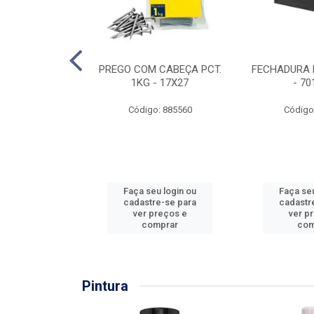
EIRA COPO
PREGO COM CABEÇA PCT.
FECHADURA 
ZADA 3/4''
1KG - 17X27
- 70
: 860036
Código: 885560
Código
u login ou
Faça seu login ou
Faça seu
e-se para
cadastre-se para
cadastr
reços e
ver preços e
ver p
mprar
comprar
com
Pintura