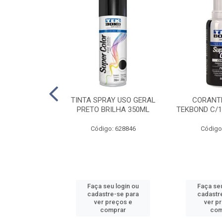
E PINTURA
TINTA SPRAY USO GERAL
CORANTE
INGO - 23CM
PRETO BRILHA 350ML
TEKBOND C/1
: 886636
Código: 628846
Código
u login ou
Faça seu login ou
Faça seu
e-se para
cadastre-se para
cadastr
reços e
ver preços e
ver p
mprar
comprar
com