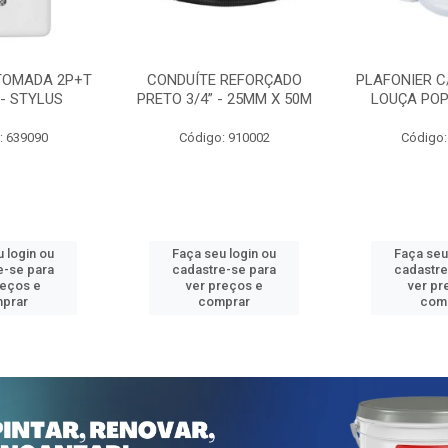
TOMADA 2P+T
CONDUÍTE REFORÇADO
PLAFONIER C
 - STYLUS
PRETO 3/4” - 25MM X 50M
LOUÇA POP
: 639090
Código: 910002
Código:
 login ou
Faça seu login ou
Faça seu
e-se para
cadastre-se para
cadastre
reços e
ver preços e
ver pr
prar
comprar
com