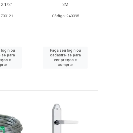
 2.1/2”
3M
SUPER CPVC 
 700121
Código: 240095
Código:
 login ou
Faça seu login ou
Faça seu 
-se para
cadastre-se para
cadastre
eços e
ver preços e
ver pr
prar
comprar
comp