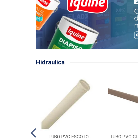
Hidraulica
LHA PLUVIAL
TUBO PVC ESGOTO -
TUBO PVC CL