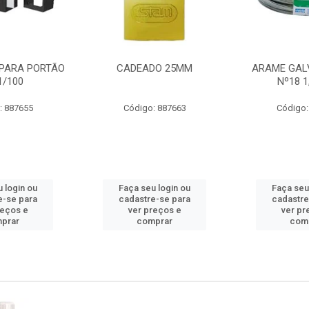
PARA PORTÃO
CADEADO 25MM
ARAME GAL
1/100
Nº18 
: 887655
Código: 887663
Código:
 login ou
Faça seu login ou
Faça seu
e-se para
cadastre-se para
cadastre
reços e
ver preços e
ver pr
prar
comprar
com