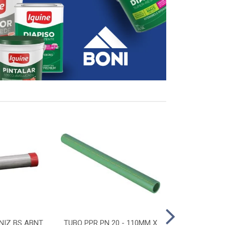
NIZ BS ABNT
TUBO PPR PN 20 - 110MM X
CONECTOR D