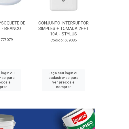
/SOQUETE DE
CONJUNTO INTERRUPTOR
ELETRODUTO P
 - BRANCO
SIMPLES + TOMADA 2P+T
3/4” - 25
10A - STYLUS
 773079
Código:
Código: 639085
 login ou
Faça seu login ou
Faça seu 
-se para
cadastre-se para
cadastre
eços e
ver preços e
ver pr
prar
comprar
comp