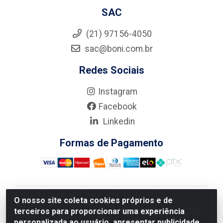
SAC
(21) 97156-4050
sac@boni.com.br
Redes Sociais
Instagram
Facebook
Linkedin
Formas de Pagamento
O nosso site coleta cookies próprios e de
Nova Boni Distribuidora de Material de Construção LTDA
terceiros para proporcionar uma experiência
- Rua Alice Tibiriçá, 330 - Vila Da Penha, Rio de
personalizada ao usuário, apresentar publicidade
Janeiro/RJ - CEP: 21.210-110 - CNPJ: 11.003.135/0001-