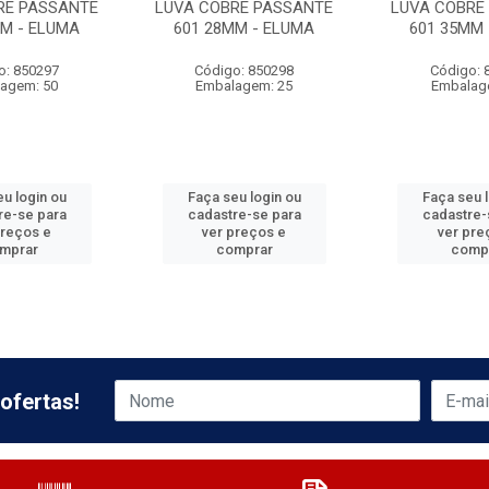
RE PASSANTE
LUVA COBRE PASSANTE
LUVA COBRE
MM - ELUMA
601 28MM - ELUMA
601 35MM 
o: 850297
Código: 850298
Código: 
agem: 50
Embalagem: 25
Embalag
u login ou
Faça seu login ou
Faça seu 
re-se para
cadastre-se para
cadastre-
preços e
ver preços e
ver pre
mprar
comprar
comp
ofertas!