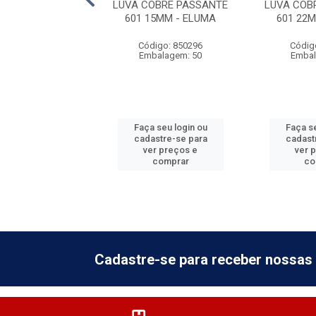
OBRE PASSANTE
LUVA COBRE PASSANTE
LUVA COB
79MM - ELUMA
601 15MM - ELUMA
601 22
digo: 850303
Código: 850296
Códig
balagem: 1
Embalagem: 50
Embal
 seu login ou
Faça seu login ou
Faça se
astre-se para
cadastre-se para
cadast
er preços e
ver preços e
ver 
comprar
comprar
co
Cadastre-se para receber nossas 