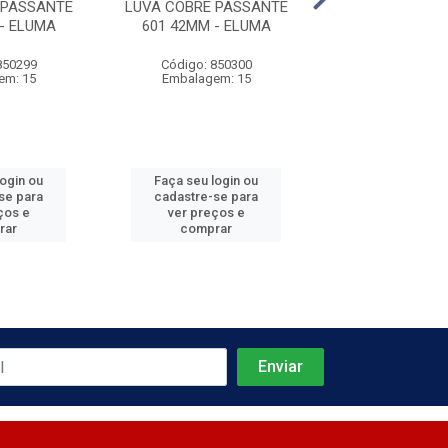
 PASSANTE
LUVA COBRE PASSANTE
LUVA COBRE P
- ELUMA
601 42MM - ELUMA
601 79MM - 
850299
Código: 850300
Código: 850
em: 15
Embalagem: 15
Embalagem
login ou
Faça seu login ou
Faça seu log
se para
cadastre-se para
cadastre-se 
ços e
ver preços e
ver preços
rar
comprar
comprar