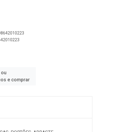
908642010223
8642010223
 ou
ços e comprar