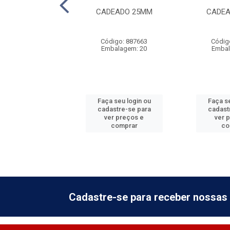
EADO 30MM
CADEADO 25MM
CADEA
digo: 887664
Código: 887663
Códig
balagem: 20
Embalagem: 20
Embal
 seu login ou
Faça seu login ou
Faça se
astre-se para
cadastre-se para
cadast
er preços e
ver preços e
ver 
comprar
comprar
co
Cadastre-se para receber nossas 