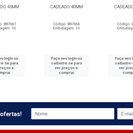
DO 45MM
CADEADO 40MM
CADEAD
o: 887667
Código: 887666
Código: 
agem: 10
Embalagem: 10
Embalag
u login ou
Faça seu login ou
Faça seu 
re-se para
cadastre-se para
cadastre-
preços e
ver preços e
ver pre
mprar
comprar
comp
ofertas!