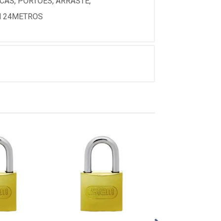
AS, PORTÕES, ARRASTE,
M 24METROS