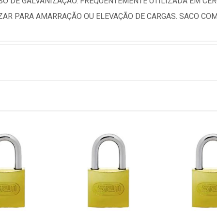
O DE GALVANIZAÇÃO. FREQUENTEMENTE UTILIZADA EM CERC
IZAR PARA AMARRAÇÃO OU ELEVAÇÃO DE CARGAS. SACO CO