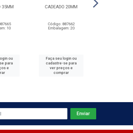
O 35MM
CADEADO 20MM
CADEADO 
887665
Código: 887662
Código: 887
em: 10
Embalagem: 20
Embalagem:
login ou
Faça seu login ou
Faça seu log
se para
cadastre-se para
cadastre-se 
ços e
ver preços e
ver preços
rar
comprar
comprar