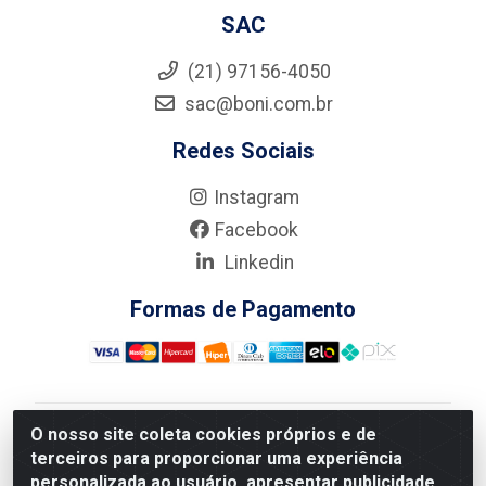
SAC
(21) 97156-4050
sac@boni.com.br
Redes Sociais
Instagram
Facebook
Linkedin
Formas de Pagamento
O nosso site coleta cookies próprios e de
Nova Boni Distribuidora de Material de Construção LTDA
terceiros para proporcionar uma experiência
- Rua Alice Tibiriçá, 330 - Vila Da Penha, Rio de
personalizada ao usuário, apresentar publicidade
Janeiro/RJ - CEP: 21.210-110 - CNPJ: 11.003.135/0001-